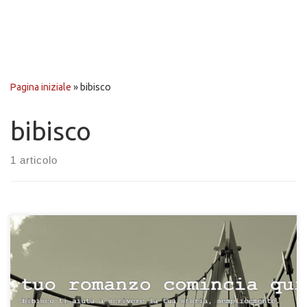
Pagina iniziale
»
bibisco
bibisco
1 articolo
Sei alla ricerca di un software per scrivere i vostri romanzi? Io
ne ho trovato uno molto interessante. Questo software si
chiama “Bibisco” , è completo di tool e funzioni adatte a
rendere agevole la stesura del
background dei personaggi e dell’intreccio narrativo, Per i