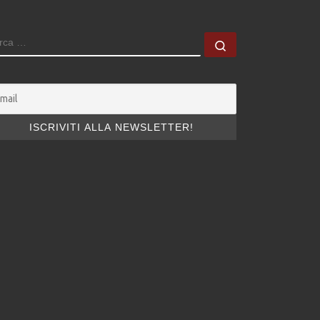
ERCA
Cerca …