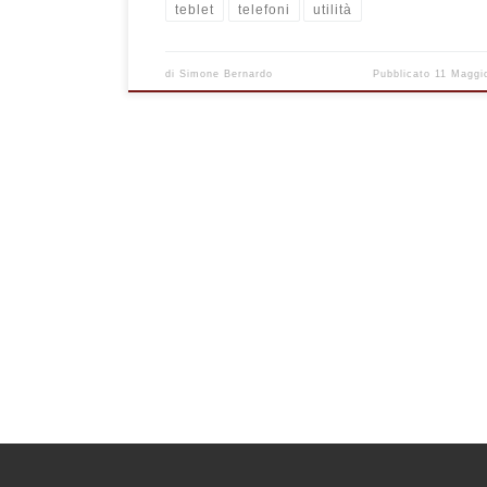
teblet
telefoni
utilità
di
Simone Bernardo
Pubblicato
11 Maggi