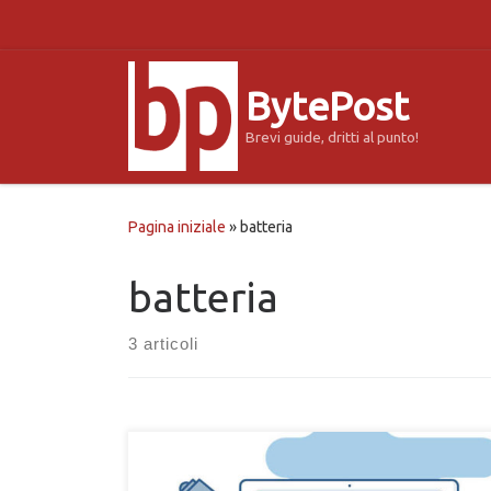
Passa al contenuto
BytePost
Brevi guide, dritti al punto!
Pagina iniziale
»
batteria
batteria
3 articoli