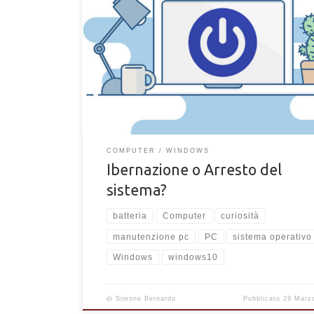
Ibernazione o arresto del sistema? Quale modalità
scegliere? Scopri le differenze tra ibernazione e arr
sistema per il tuo computer
COMPUTER
WINDOWS
Ibernazione o Arresto del
sistema?
batteria
Computer
curiosità
manutenzione pc
PC
sistema operativo
Windows
windows10
di
Simone Bernardo
Pubblicato
29 Marz