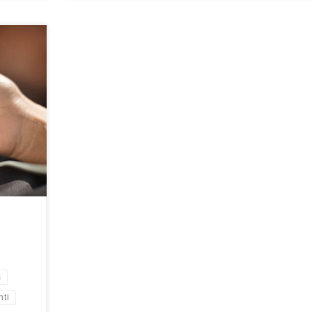
ria del
giorno
o
solo per
sa. Ormai
rte […]
s
ti