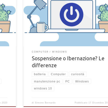
Quali differenze ci sono tra le modalità "Sospensione" 
esto del
"Ibernazione" di un PC Windows? Quali vantaggi portan
quando usarle?
COMPUTER
WINDOWS
Sospensione o Ibernazione? Le
differenze
batteria
Computer
curiosità
manutenzione pc
PC
Windows
windows 10
o 2020
di
Simone Bernardo
Pubblicato
17 Dicembre 20