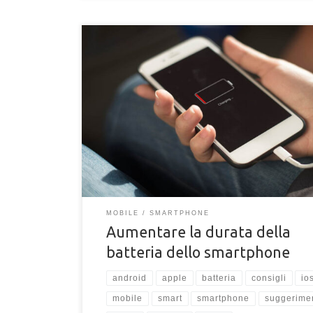
Vuoi dei consigli per aumentare la durata della batte
tuo smartphone, tablet o altri dispositivi mobili? Al 
d’oggi, lo smartphone è uno strumento che portiam
sempre dietro con noi. Che sia per tutto il giorno o 
dieci minuti, lo abbiamo sempre in tasca o nella bor
è un oggetto indispensabile e che racchiude gran pa
MOBILE
SMARTPHONE
Aumentare la durata della
batteria dello smartphone
android
apple
batteria
consigli
io
mobile
smart
smartphone
suggerimen