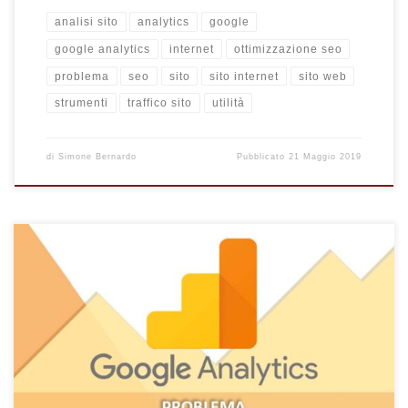
analisi sito
analytics
google
google analytics
internet
ottimizzazione seo
problema
seo
sito
sito internet
sito web
strumenti
traffico sito
utilità
di
Simone Bernardo
Pubblicato
21 Maggio 2019
Hai un sito web da diverso tempo ma riscontri una durata delle
sessioni di 00:00 e una frequenza di rimbalzo alta? Non sai
come interpretare questi dati e vuoi capire il comportamento
degli utenti in visita al tuo sito web? Analytics – Interpretare la
durata e la frequenza Se hai creato un sito internet o ne
gestisci uno, conoscerai sicuramente […]