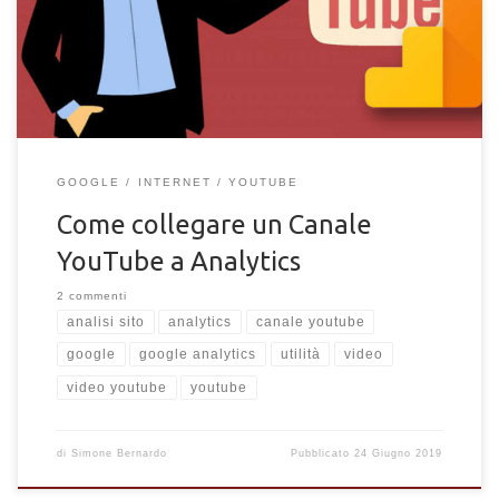
guardano i tuoi video.
GOOGLE
INTERNET
YOUTUBE
Come collegare un Canale
YouTube a Analytics
2 commenti
analisi sito
analytics
canale youtube
google
google analytics
utilità
video
video youtube
youtube
di
Simone Bernardo
Pubblicato
24 Giugno 2019