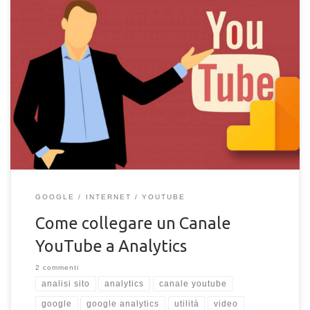
Scopri come poter collegare il tuo canale Youtube a Google
Analytics per analizzare e monitorare al meglio gli utenti che
guardano i tuoi video.
GOOGLE
INTERNET
YOUTUBE
Come collegare un Canale
YouTube a Analytics
2 commenti
analisi sito
analytics
canale youtube
google
google analytics
utilità
video