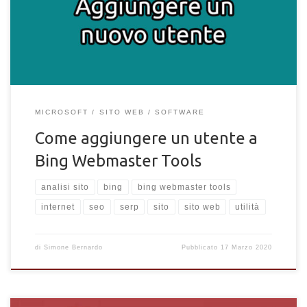
alla piattaforma
MICROSOFT
SITO WEB
SOFTWARE
Come aggiungere un utente a
Bing Webmaster Tools
analisi sito
bing
bing webmaster tools
internet
seo
serp
sito
sito web
utilità
di
Simone Bernardo
Pubblicato
17 Marzo 2020