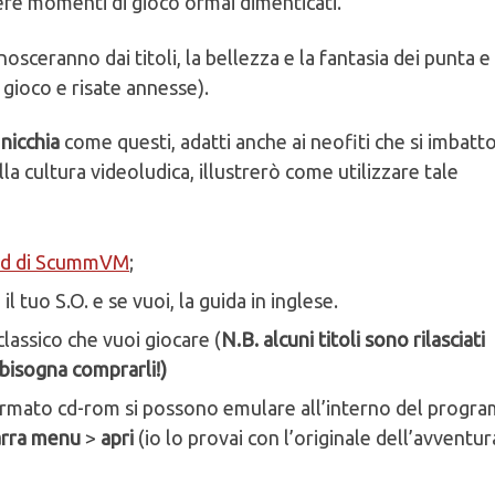
ere momenti di gioco ormai dimenticati.
sceranno dai titoli, la bellezza e la fantasia dei punta e 
i gioco e risate annesse).
i nicchia
come questi, adatti anche ai neofiti che si imbatt
lla cultura videoludica, illustrerò come utilizzare tale
d di ScummVM
;
l tuo S.O. e se vuoi, la guida in inglese.
 classico che vuoi giocare (
N.B. alcuni titoli sono rilasciati
 bisogna comprarli!)
 formato cd-rom si possono emulare all’interno del progr
arra menu
>
apri
(io lo provai con l’originale dell’avventur