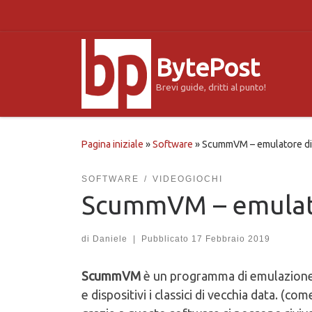
Passa al contenuto
BytePost
Brevi guide, dritti al punto!
Pagina iniziale
»
Software
»
ScummVM – emulatore di 
SOFTWARE
VIDEOGIOCHI
ScummVM – emulato
di
Daniele
|
Pubblicato
17 Febbraio 2019
ScummVM
è un programma di emulazione 
e dispositivi i classici di vecchia data. 