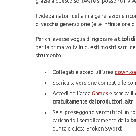
grazie a questo software si possono riviv
I videoamatori della mia generazione ricono
di vecchia generazione (e le infinite ore d
Per chi avesse voglia di rigiocare a
titoli d
per la prima volta in questi mostri sacri de
strumento.
Collegati e accedi all’area
downloa
Scarica la versione compatibile con i
Accedi nell’area
Games
e scarica il
gratuitamente dai produttori, altri
Se si posseggono vecchi titoli in
caricandoli semplicemente dalla
b
punta e clicca Broken Sword)