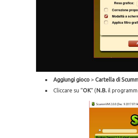
Aggiungi gioco
>
Cartella di Scu
Cliccare su “
OK
” (
N.B.
il programma 