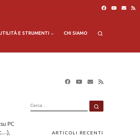
Search
UTILITÀ E STRUMENTI
CHI SIAMO
CERCA
Cerca …
 su PC
cc…),
ARTICOLI RECENTI