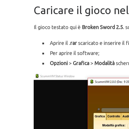
Caricare il gioco ne
Il gioco testato qui è
Broken Sword 2.5
. 
Aprire il .
rar
scaricato e inserire il 
Per aprire il software;
Opzioni
>
Grafica
>
Modalità
scher