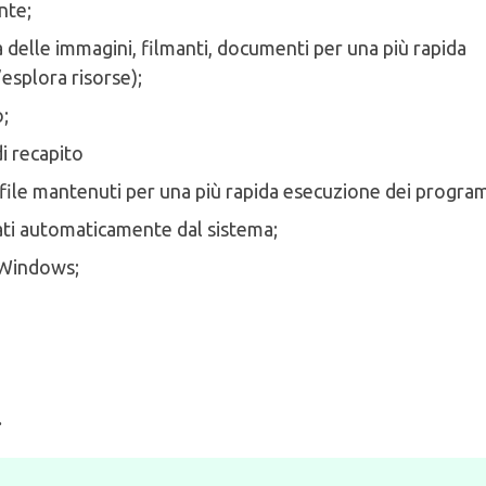
nte;
ia delle immagini, filmanti, documenti per una più rapida
’esplora risorse);
o;
di recapito
(file mantenuti per una più rapida esecuzione dei progra
ati automaticamente dal sistema;
i Windows;
.