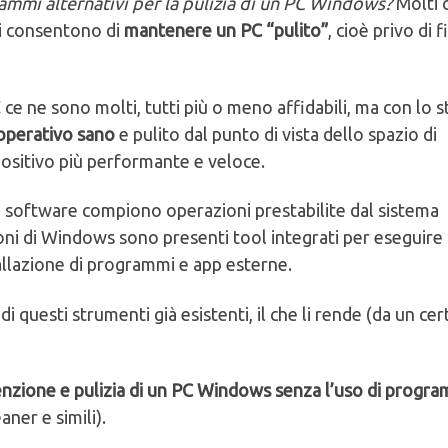
rammi alternativi per la pulizia di un PC Windows?
Molti 
ci consentono di
mantenere un PC “pulito”
, cioè privo di f
e ne sono molti, tutti più o meno affidabili, ma con lo 
operativo sano
e pulito dal punto di vista dello spazio di
ositivo più performante e veloce.
i software compiono operazioni prestabilite dal sistema
oni di Windows sono presenti tool integrati per eseguire
tallazione di programmi e app esterne.
 questi strumenti già esistenti, il che li rende (da un cer
nzione e pulizia di un PC Windows senza l’uso di progr
ner e simili).