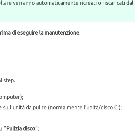
ellare verranno automaticamente ricreati o riscaricati dal
prima di eseguire la manutenzione
.
i step.
computer);
sull’unità da pulire (normalmente l’unità/disco C:);
su “
Pulizia disco
“;