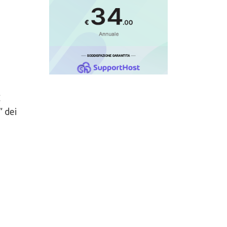
C
” dei