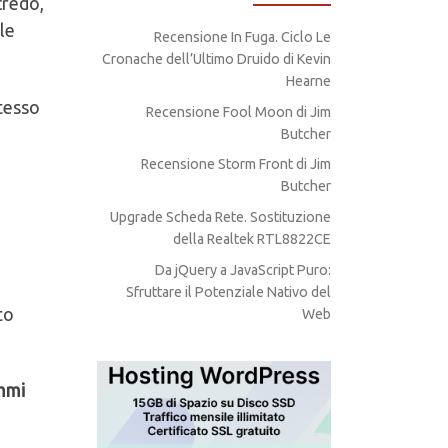
credo,
ile
Recensione In Fuga. Ciclo Le
Cronache dell’Ultimo Druido di Kevin
Hearne
stesso
Recensione Fool Moon di Jim
Butcher
Recensione Storm Front di Jim
Butcher
Upgrade Scheda Rete. Sostituzione
della Realtek RTL8822CE
Da jQuery a JavaScript Puro:
Sfruttare il Potenziale Nativo del
to
Web
ammi