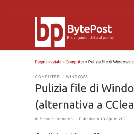
Passa al contenuto
BytePost
Brevi guide, dritti al punto!
Pagina iniziale
»
Computer
»
Pulizia file di Windows 
COMPUTER
WINDOWS
Pulizia file di Wi
(alternativa a CCle
di
Simone Bernardo
|
Pubblicato
13 Aprile 2021