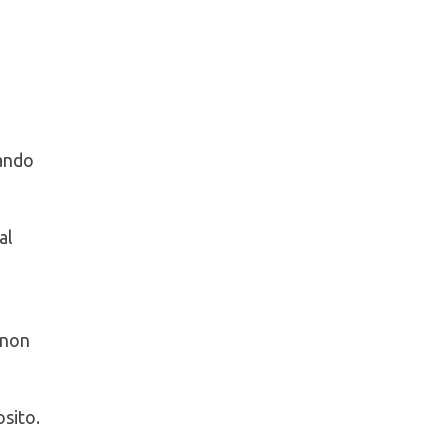
ando
al
(non
osito.