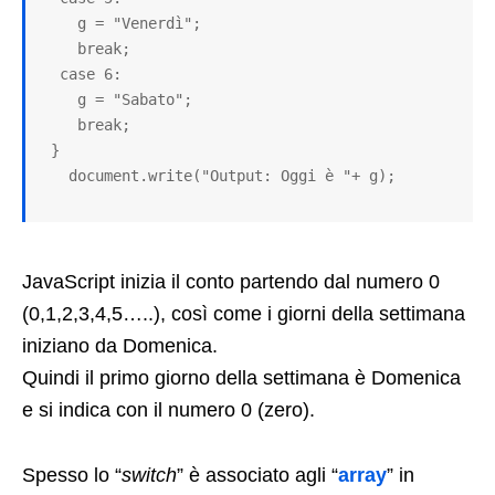
    g = "Venerdì";

    break;

  case 6:

    g = "Sabato";

    break;

 }

   document.write("Output: Oggi è "+ g);
JavaScript inizia il conto partendo dal numero 0
(0,1,2,3,4,5…..), così come i giorni della settimana
iniziano da Domenica.
Quindi il primo giorno della settimana è Domenica
e si indica con il numero 0 (zero).
Spesso lo “
switch
” è associato agli “
array
” in