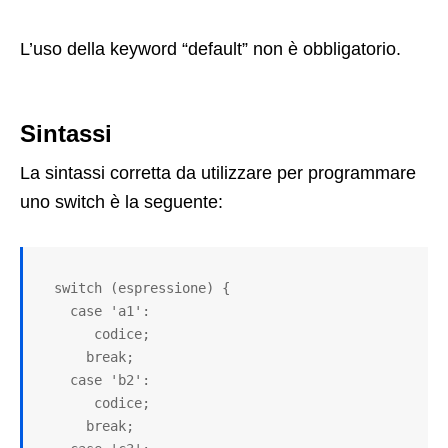
L’uso della keyword “default” non è obbligatorio.
Sintassi
La sintassi corretta da utilizzare per programmare
uno switch è la seguente:
  switch (espressione) {

    case 'a1': 

       codice;

      break;

    case 'b2': 

       codice;

      break;
