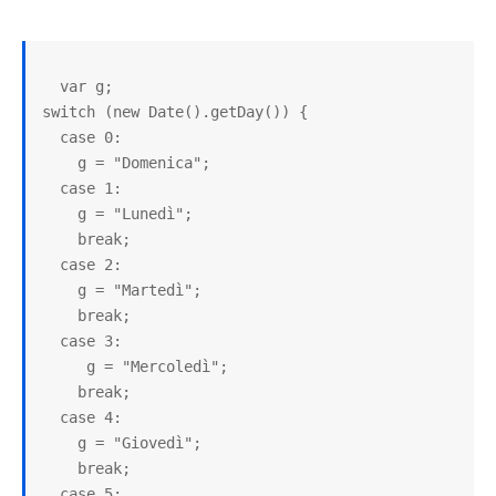
  var g;

switch (new Date().getDay()) {

  case 0:

    g = "Domenica";

  case 1:

    g = "Lunedì";

    break;

  case 2:

    g = "Martedì";

    break;

  case 3:

     g = "Mercoledì";

    break;

  case 4:

    g = "Giovedì";

    break;

  case 5:
