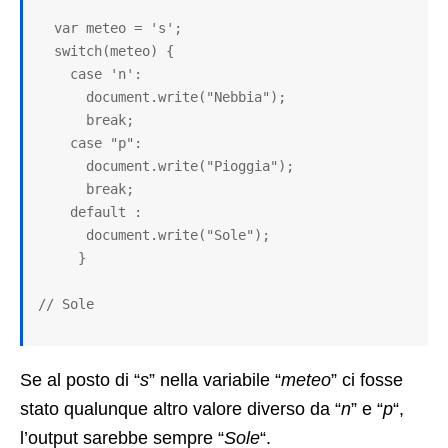
  var meteo = 's';

  switch(meteo) {

    case 'n': 

      document.write("Nebbia");

      break;

    case "p": 

      document.write("Pioggia");

      break;

    default :

      document.write("Sole");

     }

// Sole
Se al posto di “
s
” nella variabile “
meteo
” ci fosse
stato qualunque altro valore diverso da “
n
” e “
p
“,
l’output sarebbe sempre “
Sole
“.