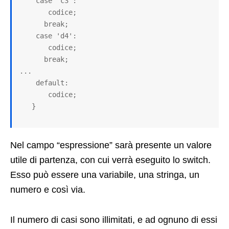
    case 'c3':

       codice;

      break;

    case 'd4': 

       codice;

      break;

...

    default:

       codice;

   }
Nel campo “espressione” sarà presente un valore
utile di partenza, con cui verrà eseguito lo switch.
Esso può essere una variabile, una stringa, un
numero e così via.
Il numero di casi sono illimitati, e ad ognuno di essi