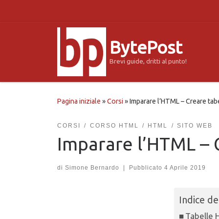
Passa al contenuto
BytePost
Brevi guide, dritti al punto!
Pagina iniziale
»
Corsi
»
Imparare l’HTML – Creare tab
CORSI
CORSO HTML
HTML
SITO WEB
Imparare l’HTML – 
di
Simone Bernardo
|
Pubblicato
4 Aprile 2019
Indice de
Tabelle