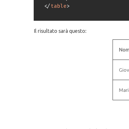
</
table
>
Il risultato sarà questo:
No
Giov
Mar