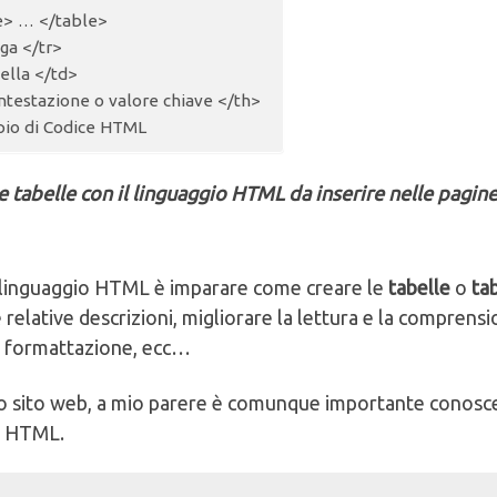
e> … </table>
iga </tr>
ella </td>
ntestazione o valore chiave </th>
io di Codice HTML
le tabelle con il linguaggio HTML da inserire nelle pagi
l linguaggio HTML è imparare come creare le
tabelle
o
ta
e relative descrizioni, migliorare la lettura e la comprensi
e formattazione, ecc…
o sito web, a mio parere è comunque importante conosce
io HTML.