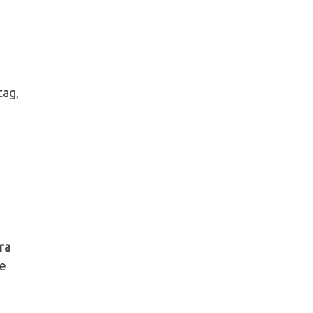
tag,
ra
 e