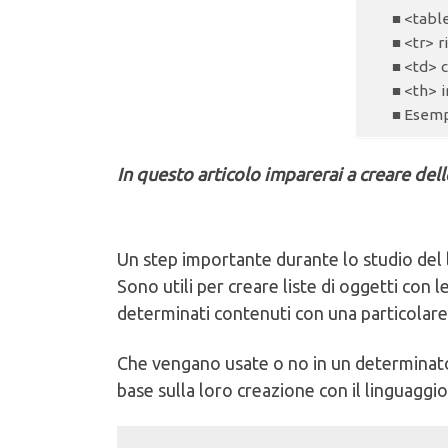
<tabl
<tr> r
<td> c
<th> i
Esemp
In questo articolo imparerai a creare del
Un step importante durante lo studio de
Sono utili per creare liste di oggetti con l
determinati contenuti con una particolar
Che vengano usate o no in un determinat
base sulla loro creazione con il linguagg