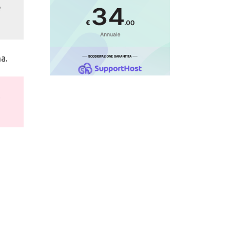
e
a.
l