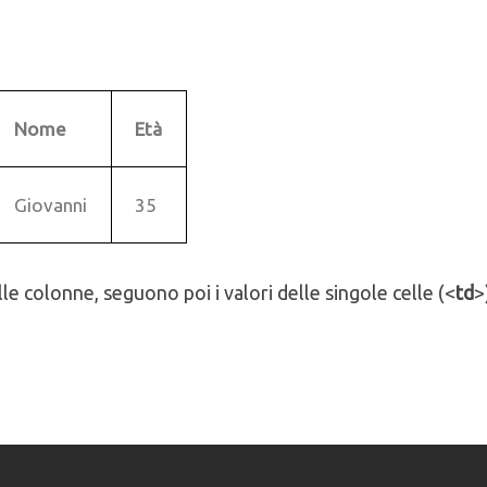
Nome
Età
Giovanni
35
lle colonne, seguono poi i valori delle singole celle (<
td
>