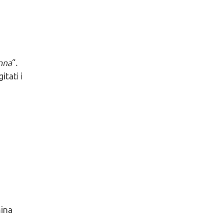
nna
“.
itati i
mina