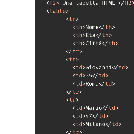
<
H2
>
 Una tabella HTML 
</
H2
<
table
>
<
tr
>
<
th
>
Nome
</
th
>
<
th
>
Età
</
th
>
<
th
>
Città
</
th
>
</
tr
>
<
tr
>
<
td
>
Giovanni
</
td
>
<
td
>
35
</
td
>
<
td
>
Roma
</
td
>
</
tr
>
<
tr
>
<
td
>
Mario
</
td
>
<
td
>
47
</
td
>
<
td
>
Milano
</
td
>
</
tr
>