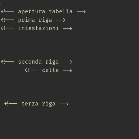
>
<!-- apertura tabella -->
<!-- prima riga -->
<!-- intestazioni -->
<!-- seconda riga -->
<!-- celle -->
<!-- terza riga -->