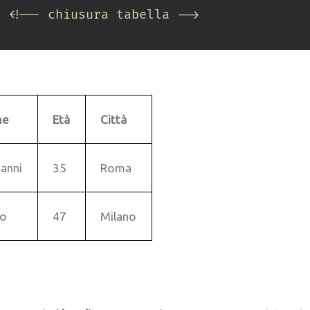
<!-- chiusura tabella -->
me
Età
Città
anni
35
Roma
io
47
Milano