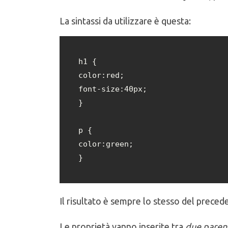
La sintassi da utilizzare è questa:
h1 {

color:red;

font-size:40px;

}

p {

color:green;

}
Il risultato è sempre lo stesso del preced
Le proprietà vanno inserite tra
due parent