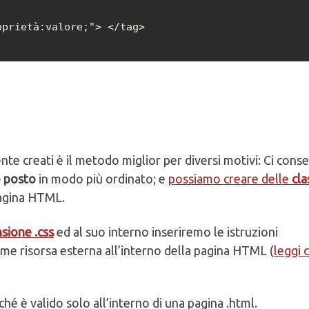
oprietà:valore;"> </tag>
ente creati è il metodo miglior per diversi motivi: Ci conse
so posto
in modo più ordinato; e
possiamo creare delle
cla
 pagina HTML.
nsione .css
ed al suo interno inseriremo le istruzioni
come risorsa esterna all’interno della pagina HTML (
leggi
rché è valido solo all’interno di una pagina .html.