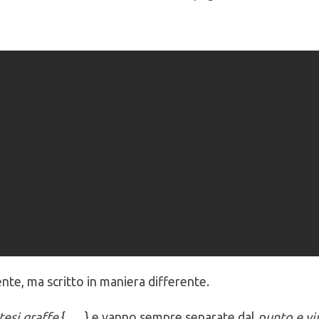
ente, ma scritto in maniera differente.
esi graffe
{ … } e vanno sempre separate dal
punto e vi