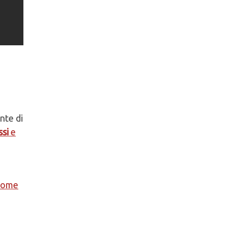
nte di
ssi
e
 come