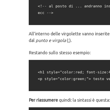
<!-- al posto di ... andranno ins
ecc -->
All’interno delle virgolette vanno inserit
dal
punto e virgola
(;).
Restando sullo stesso esempio:
<h1 style="color:red; font-size:4
<p style="color:green;"> testo v
Per riassumere
quindi: la sintassi è questa: