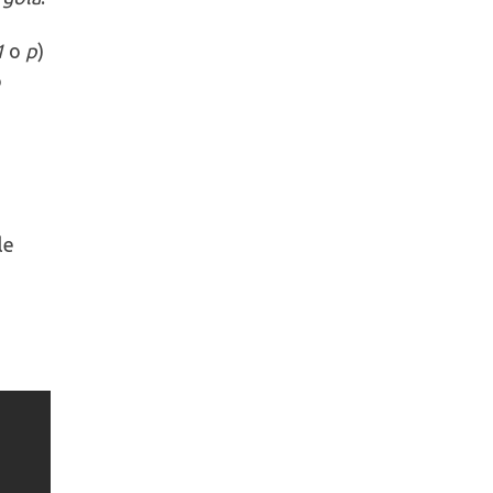
1
o
p
)
o
le