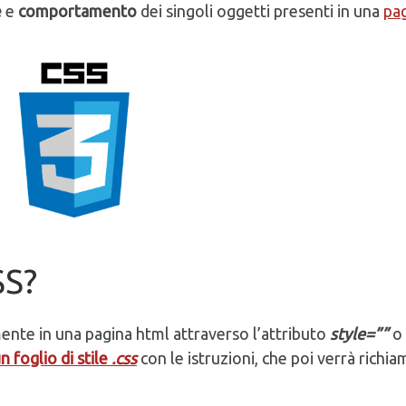
e
e
comportamento
dei singoli oggetti presenti in una
pa
SS?
mente in una pagina html attraverso l’attributo
style=””
o 
n foglio di stile
.css
con le istruzioni, che poi verrà richi