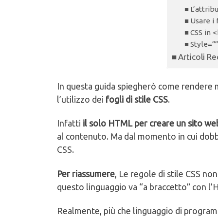
L’attrib
Usare i f
CSS in 
Style=””
Articoli Re
In questa guida spiegherò come rendere mi
l’utilizzo dei
fogli di stile CSS
.
Infatti
il solo HTML per creare un sito we
al contenuto. Ma dal momento in cui dobbi
CSS.
Per riassumere
, Le regole di stile CSS no
questo linguaggio va “a braccetto” con l’
Realmente, più che linguaggio di program