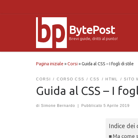
Passa al contenuto
BytePost
Brevi guide, dritti al punto!
Pagina iniziale
»
Corsi
»
Guida al CSS – I fogli di stile
CORSI
CORSO CSS
CSS
HTML
SITO 
Guida al CSS – I fogli
di
Simone Bernardo
|
Pubblicato
5 Aprile 2019
Indice dei
Ma come si