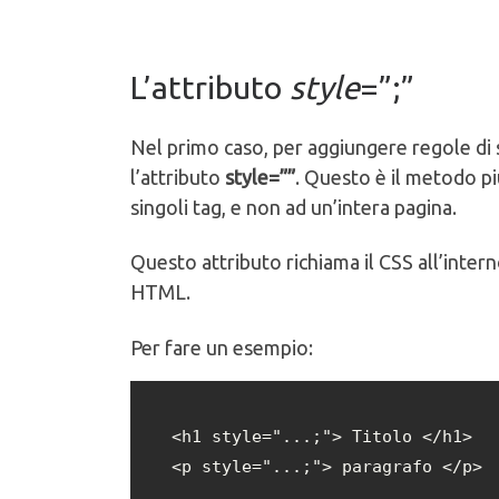
L’attributo
style
=”;”
Nel primo caso, per aggiungere regole di 
l’attributo
style=””
. Questo è il metodo più
singoli tag, e non ad un’intera pagina.
Questo attributo richiama il CSS all’interno
HTML.
Per fare un esempio:
<h1 style="...;"> Titolo </h1> 

<p style="...;"> paragrafo </p>
