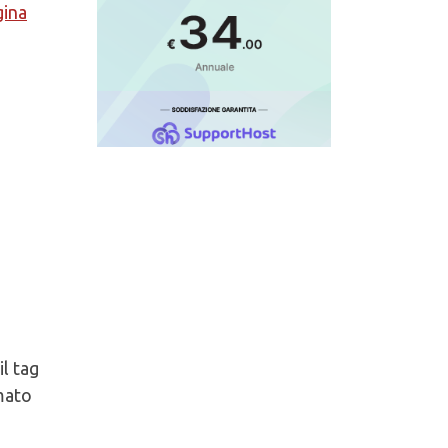
gina
il tag
amato