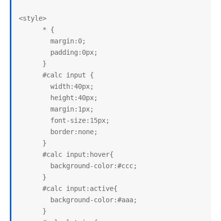
<style>

      * {

        margin:0;

        padding:0px;

      }

      #calc input {

        width:40px;

        height:40px;

        margin:1px;

        font-size:15px;

        border:none;

      }

      #calc input:hover{

        background-color:#ccc;

      }

      #calc input:active{

        background-color:#aaa;

      }
