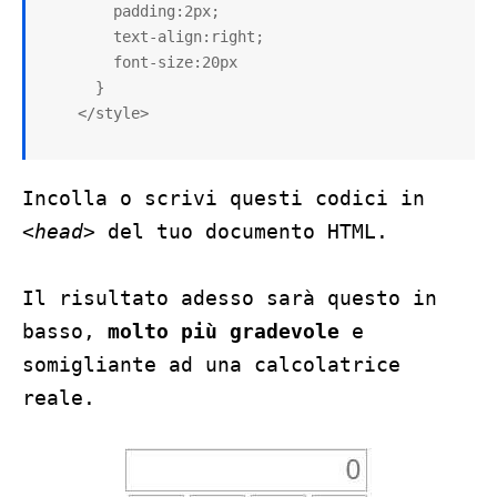
        padding:2px;

        text-align:right;

        font-size:20px

      }

    </style>
Incolla o scrivi questi codici in
<head>
del tuo documento HTML.
Il risultato adesso sarà questo in
basso,
molto più gradevole
e
somigliante ad una calcolatrice
reale.