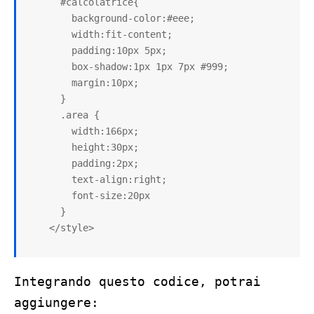
      #calcolatrice{

        background-color:#eee;

        width:fit-content;

        padding:10px 5px;

        box-shadow:1px 1px 7px #999;

        margin:10px;

      }

      .area {

        width:166px;

        height:30px;

        padding:2px;

        text-align:right;

        font-size:20px

      }

    </style>
Integrando questo codice, potrai
aggiungere: