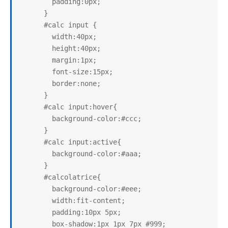
        padding:0px;

      }

      #calc input {

        width:40px;

        height:40px;

        margin:1px;

        font-size:15px;

        border:none;

      }

      #calc input:hover{

        background-color:#ccc;

      }

      #calc input:active{

        background-color:#aaa;

      }

      #calcolatrice{

        background-color:#eee;

        width:fit-content;

        padding:10px 5px;

        box-shadow:1px 1px 7px #999;
