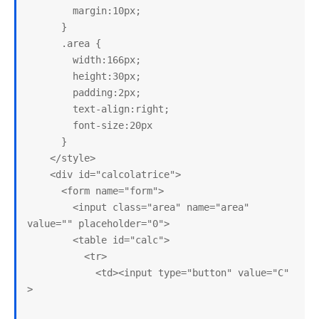
        margin:10px;

      }

      .area {

        width:166px;

        height:30px;

        padding:2px;

        text-align:right;

        font-size:20px

      }

    </style>

    <div id="calcolatrice">

      <form name="form">

        <input class="area" name="area" 
value="" placeholder="0">

        <table id="calc">

          <tr>

            <td><input type="button" value="C" 
>