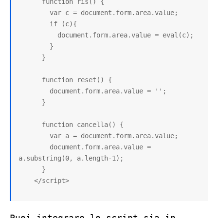
      function ris() {

        var c = document.form.area.value;

        if (c){

          document.form.area.value = eval(c);

        }

      }

      function reset() {

        document.form.area.value = '';

      }

      function cancella() {

        var a = document.form.area.value;

        document.form.area.value = 
a.substring(0, a.length-1);

      }

    </script>
Puoi integrare lo script sia in