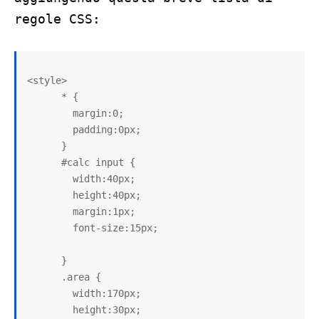
regole CSS:
<style>

      * {

        margin:0;

        padding:0px;

      }

      #calc input {

        width:40px;

        height:40px;

        margin:1px;

        font-size:15px;

      }

      .area {

        width:170px;

        height:30px;
