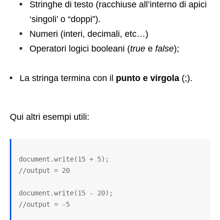
Stringhe di testo (racchiuse all’interno di apici
‘singoli’ o “doppi”).
Numeri (interi, decimali, etc…)
Operatori logici booleani (
true
e
false
);
La stringa termina con il
punto e virgola
(;).
Qui altri esempi utili:
document.write(15 + 5); 

//output = 20

document.write(15 - 20); 

//output = -5
