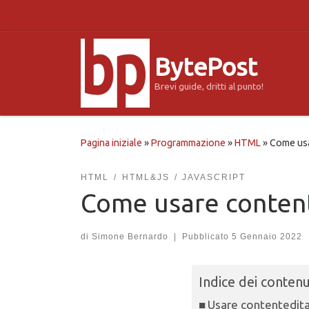
Passa al contenuto
BytePost
Brevi guide, dritti al punto!
Pagina iniziale
»
Programmazione
»
HTML
»
Come usa
HTML
HTML&JS
JAVASCRIPT
Come usare conten
di
Simone Bernardo
|
Pubblicato
5 Gennaio 2022
Indice dei contenu
Usare contentedit