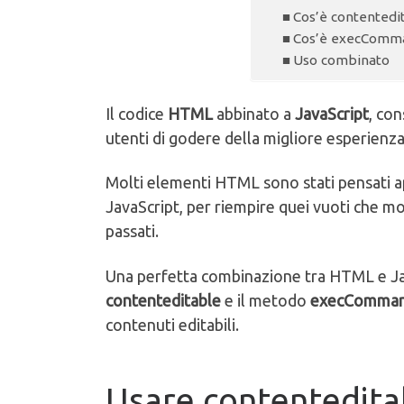
Cos’è contentedi
Cos’è execComm
Uso combinato
Il codice
HTML
abbinato a
JavaScript
, con
utenti di godere della migliore esperienza
Molti elementi HTML sono stati pensati 
JavaScript, per riempire quei vuoti che 
passati.
Una perfetta combinazione tra HTML e Java
contenteditable
e il metodo
execComman
contenuti editabili.
Usare contentedita