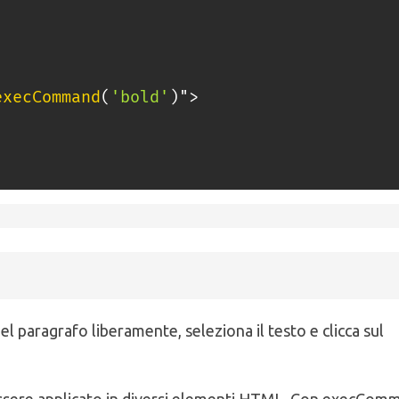
execCommand
(
'bold'
)
"
>
del paragrafo liberamente, seleziona il testo e clicca sul
essere applicato in diversi elementi HTML. Con execCom