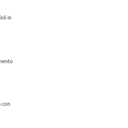
oli in
umento
o con