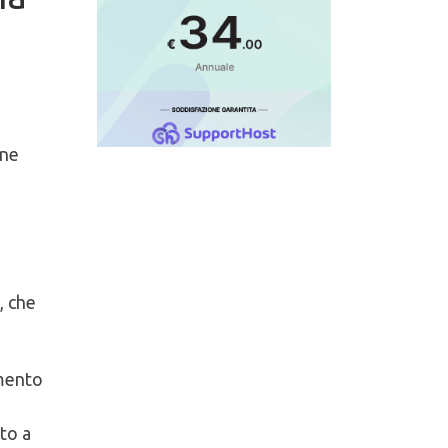
one
, che
emento
sto a