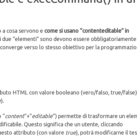
io a cosa servono e
come si usano “contenteditable” in
ti due “elementi” sono devono essere obbligatoriamente
po converge verso lo stesso obiettivo per la programmazi
ributo HTML con valore booleano (vero/falso, true/false)
e
).
 “
content
“+”
editable
“) permette di trasformare un el
ficabile. Questo significa che un utente, cliccando
esto attributo (con valore
true
), potrà modificarne il te