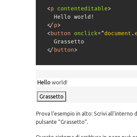
<
p
contenteditable
>
</
p
>
<
button
onclick
=
"
document
.
</
button
>
Hello
world!
Grassetto
Prova l’esempio in alto: Scrivi all’interno 
pulsante “Grassetto”.
Questo sistema di scrittura in-page può 