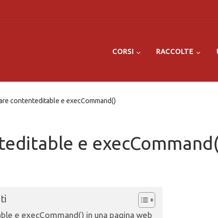
CORSI
RACCOLTE
re contenteditable e execCommand()
teditable e execCommand(
ti
able e execCommand() in una pagina web