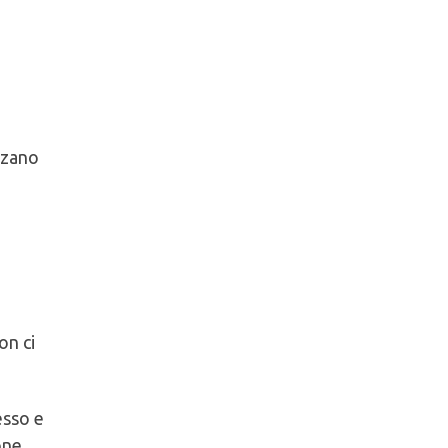
izzano
on ci
esso e
one