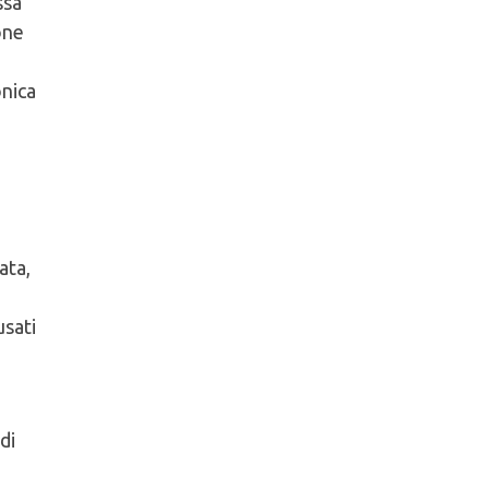
ssa
one
onica
ata,
usati
di