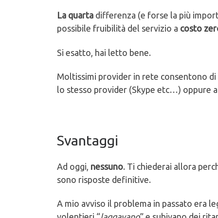
La quarta
differenza (e forse la più import
possibile fruibilità del servizio a
costo zer
Si esatto, hai letto bene.
Moltissimi provider in rete consentono di 
lo stesso provider (Skype etc…) oppure a
Svantaggi
Ad oggi,
nessuno
. Ti chiederai allora per
sono risposte definitive.
A mio avviso il problema in passato era le
volentieri “
laggavano
” e subivano dei rit