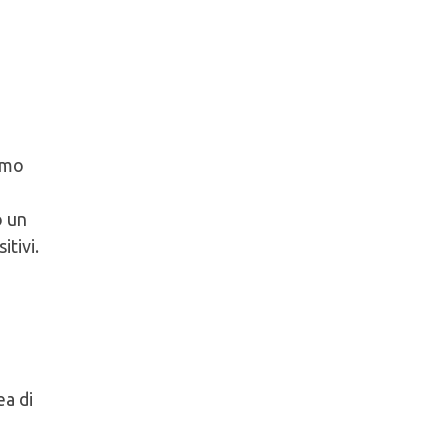
iamo
o un
itivi.
ea di