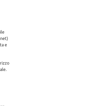
ile
rnet)
ta e
irizzo
ale.