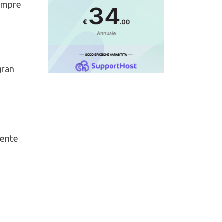
sempre
gran
mente