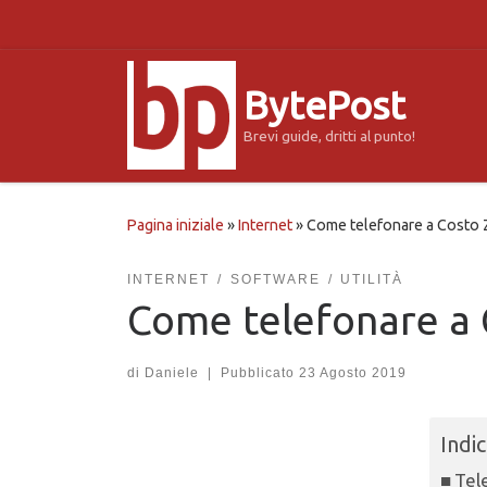
Passa al contenuto
BytePost
Brevi guide, dritti al punto!
Pagina iniziale
»
Internet
»
Come telefonare a Costo Z
INTERNET
SOFTWARE
UTILITÀ
Come telefonare a 
di
Daniele
|
Pubblicato
23 Agosto 2019
Indic
Tel