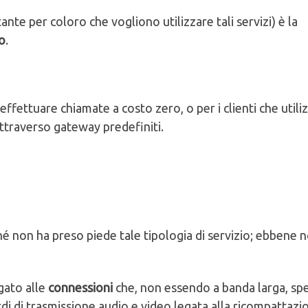
ante per coloro che vogliono utilizzare tali servizi) è la
o
.
effettuare chiamate a costo zero, o per i clienti che util
ttraverso gateway predefiniti.
ché non ha preso piede tale tipologia di servizio; ebbene n
gato alle
connessioni
che, non essendo a banda larga, sp
ardi di trasmissione audio e video legata alla ricompattazi