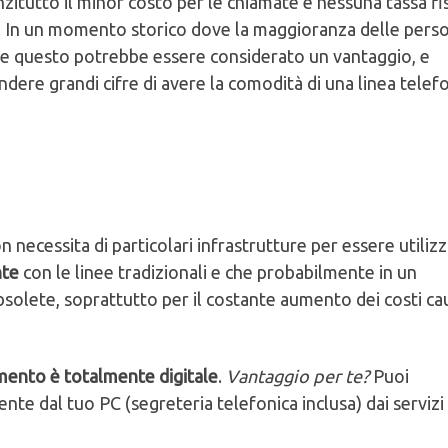
zitutto il minor costo per le chiamate e nessuna tassa fi
sa. In un momento storico dove la maggioranza delle pers
bile questo potrebbe essere considerato un vantaggio, e
ere grandi cifre di avere la comodità di una linea telef
 necessita di particolari infrastrutture per essere utilizz
nte
con le linee tradizionali e che probabilmente in un
olete, soprattutto per il costante aumento dei costi ca
mento è totalmente digitale
.
Vantaggio per te?
Puoi
nte dal tuo PC (segreteria telefonica inclusa) dai servizi 