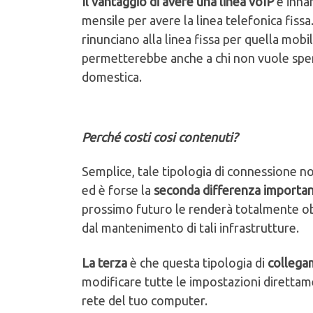
Il vantaggio di avere una linea voIP
è innan
mensile per avere la linea telefonica fis
rinunciano alla linea fissa per quella mo
permetterebbe anche a chi non vuole spend
domestica.
Perché costi cosi contenuti?
Semplice, tale tipologia di connessione non
ed è forse la
seconda differenza importa
prossimo futuro le renderà totalmente obs
dal mantenimento di tali infrastrutture.
La terza
è che questa tipologia di
collega
modificare tutte le impostazioni direttame
rete del tuo computer.