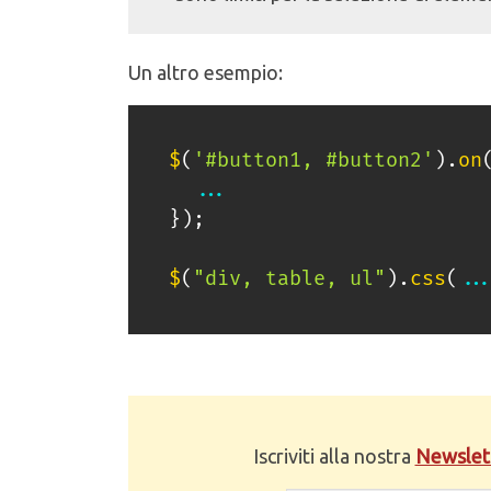
Un altro esempio:
$
(
'#button1, #button2'
)
.
on
...
}
)
;
$
(
"div, table, ul"
)
.
css
(
..
Iscriviti alla nostra
Newslet