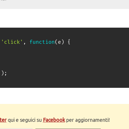
(
'click'
,
function
(
e
)
{
.
)
;
ter
qui e seguici su
Facebook
per aggiornamenti!