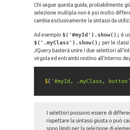
Chi segue questa guida, probabilmente già
selezione multipla non è poi molto differe
cambia esclusivamente la sintassi da utiliz
Ad esempio
$('#myId').show();
è us
$('.myClass').show();
per le classi
JQuery basterà unire i due selettori all’
virgola ed entrambi restino all’interno deg
$
(
'#myId, .myClass, button
I selettori possono essere di differe
rispettare la sintassi giusta o può c
sono limiti per la selezione di elemen