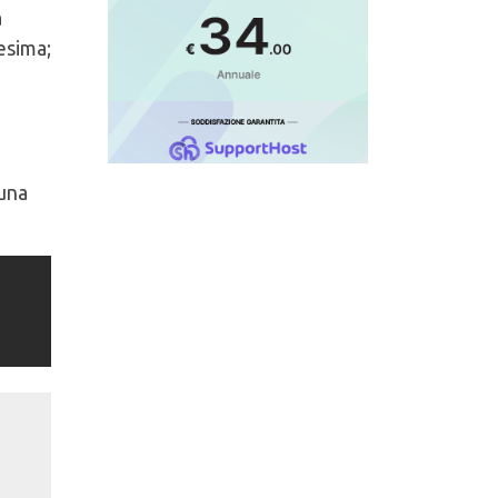
a
esima;
 una