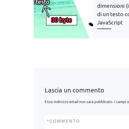
dimensioni (
di un testo 
JavaScript
Funzione JavaScr
calcolare le dimen
peso, in byte, kil
megabyte di un 
di una textarea
Lascia un commento
Il tuo indirizzo email non sarà pubblicato.
I campi 
*
COMMENTO