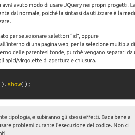
 avrà avuto modo di usare JQuery nei propri progetti. L
nte dal normale, poiché la sintassi da utilizzare è la med
zare.
ato per selezionare selettori “id”, oppure
 all’interno di una pagina web; per la selezione multipla di
interno delle parentesi tonde, purché vengano separati da
li apici/virgolette di apertura e chiusura.
'
)
.
show
(
)
;
nte tipologia, e subiranno gli stessi effetti. Bada bene a
ausare problemi durante l’esecuzione del codice. Non ci
ti.