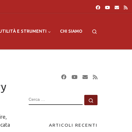
Search
UTILITÀ E STRUMENTI
CHI SIAMO
ry
CERCA
Cerca …
re,
icata
ARTICOLI RECENTI