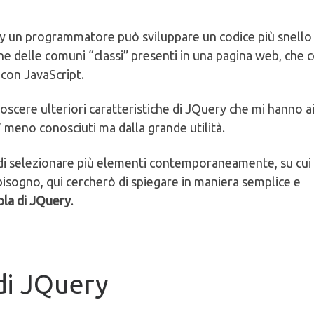
ry un programmatore può sviluppare un codice più snello
e delle comuni “classi” presenti in una pagina web, che
 con JavaScript.
oscere ulteriori caratteristiche di JQuery che mi hanno a
o’ meno conosciuti ma dalla grande utilità.
à di selezionare più elementi contemporaneamente, su cui
bisogno, qui cercherò di spiegare in maniera semplice e
pla di JQuery
.
di JQuery