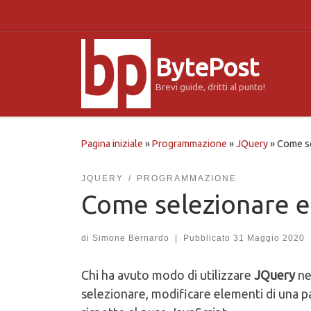
Passa al contenuto
BytePost
Brevi guide, dritti al punto!
Pagina iniziale
»
Programmazione
»
JQuery
»
Come se
JQUERY
PROGRAMMAZIONE
Come selezionare e
di
Simone Bernardo
|
Pubblicato
31 Maggio 2020
Chi ha avuto modo di utilizzare
JQuery
ne
selezionare, modificare elementi di una p