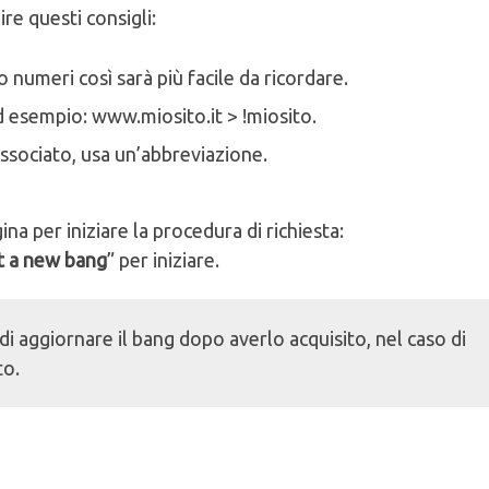
ire questi consigli:
o numeri così sarà più facile da ricordare.
ad esempio: www.miosito.it > !miosito.
 associato, usa un’abbreviazione.
na per iniziare la procedura di richiesta:
t a new bang
” per iniziare.
di aggiornare il bang dopo averlo acquisito, nel caso di
to.