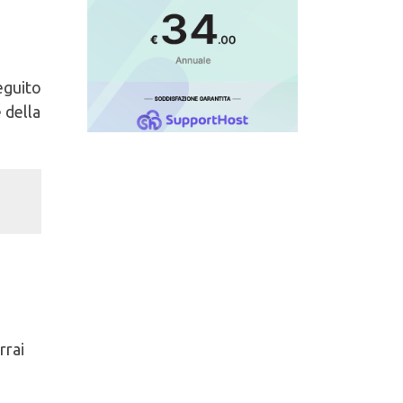
eguito
 della
rrai