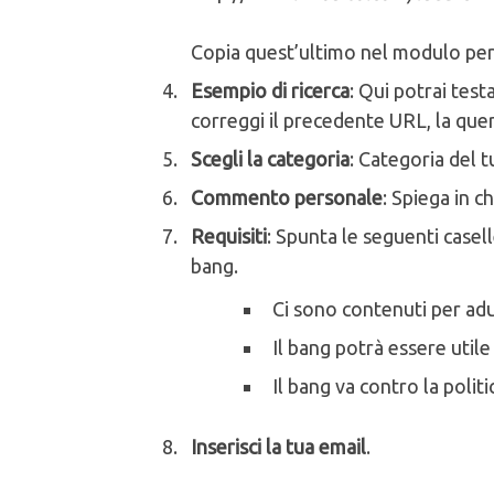
Copia quest’ultimo nel modulo per 
Esempio di ricerca
: Qui potrai test
correggi il precedente URL, la que
Scegli la categoria
: Categoria del t
Commento personale
: Spiega in c
Requisiti
: Spunta le seguenti casell
bang.
Ci sono contenuti per adul
Il bang potrà essere utile
Il bang va contro la politi
Inserisci la tua email
.