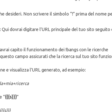
 che desideri. Non scrivere il simbolo “!” prima del nome p
: Qui dovrai digitare l’URL principale del tuo sito seguito 
 avrai capito il funzionamento dei !bangs con le ricerche
 questo campo assicurati che la ricerca sul tuo sito funzio
ine e visualizza l’URL generato, ad esempio:
a+mia+ricerca
e “
{{{s}}}
”
{s}}}