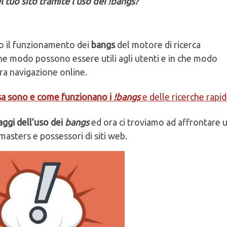
el tuo sito
tramite l’uso dei !bangs?
o il funzionamento dei
bangs
del motore di ricerca
he modo possono essere utili agli utenti e in che modo
ra navigazione online.
sa sono e come funzionano i
!bangs
e delle ricerche rapi
aggi dell’uso dei
bangs
ed ora ci troviamo ad affrontare 
sters e possessori di siti web.