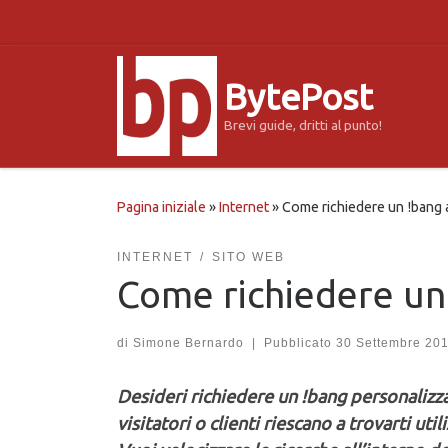
Passa al contenuto
BytePost
Brevi guide, dritti al punto!
Pagina iniziale
»
Internet
»
Come richiedere un !bang
INTERNET
SITO WEB
Come richiedere u
di
Simone Bernardo
|
Pubblicato
30 Settembre 20
Desideri richiedere un !bang personalizza
visitatori o clienti riescano a trovarti 