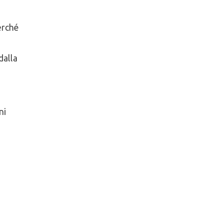
erché
dalla
ni