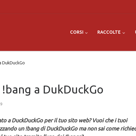
CORSI
RACCOLTE
 a DukDuckGo
n !bang a DukDuckGo
19
to a DuckDuckGo per il tuo sito web? Vuoi che i tuoi
utilizzando un !bang di DuckDuckGo ma non sai come richie