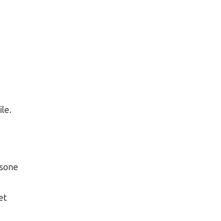
ile.
e
rsone
et