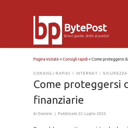
Passa al contenuto
BytePost
Brevi guide, dritti al punto!
Pagina iniziale
»
Consigli rapidi
»
Come proteggersi dai
CONSIGLI RAPIDI
INTERNET
SICUREZZA
Come proteggersi d
finanziarie
di
Daniele
|
Pubblicato
21 Luglio 2023