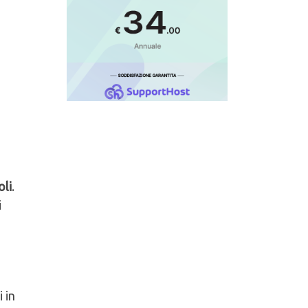
oli
.
i
 in