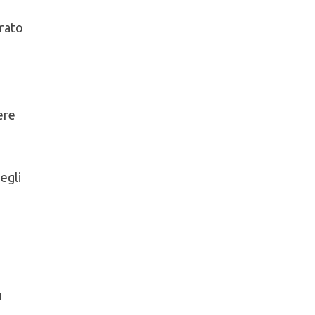
erato
ere
egli
u