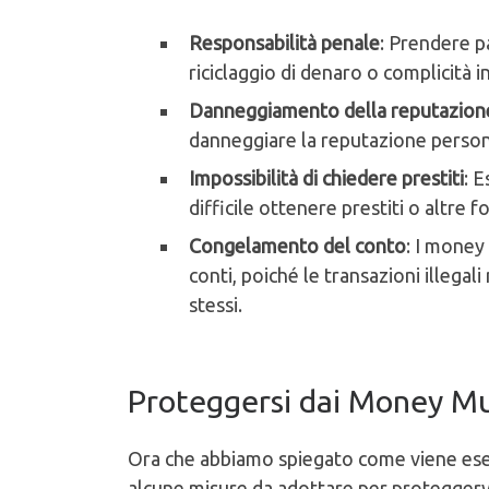
Responsabilità penale
: Prendere p
riciclaggio di denaro o complicità in 
Danneggiamento della reputazione
danneggiare la reputazione person
Impossibilità di chiedere prestiti
: E
difficile ottenere prestiti o altre f
Congelamento del conto
: I money
conti, poiché le transazioni illeg
stessi.
Proteggersi dai Money M
Ora che abbiamo spiegato come viene esegu
alcune misure da adottare per proteggervi