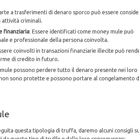
arte a trasferimenti di denaro sporco può essere consid
attività criminali.
 finanziaria
: Essere identificati come money mule può
ale e professionale della persona coinvolta.
ssere coinvolti in transazioni finanziarie illecite può rend
orme di credito in futuro.
 mule possono perdere tutto il denaro presente nei loro
ali non sono protette e possono portare al congelamento d
ule
ita questa tipologia di truffa, daremo alcuni consigli s
 da questo tipo di truffe e dalle loro conseguenze: