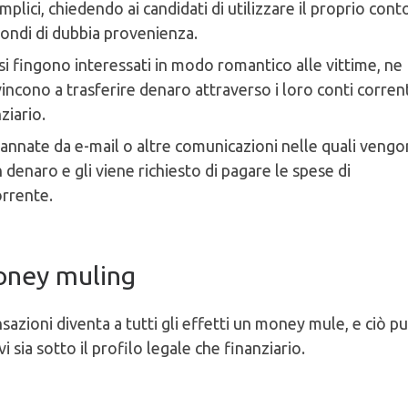
plici, chiedendo ai candidati di utilizzare il proprio cont
fondi di dubbia provenienza.
i si fingono interessati in modo romantico alle vittime, ne
incono a trasferire denaro attraverso i loro conti corren
ziario.
gannate da e-mail o altre comunicazioni nelle quali veng
 denaro e gli viene richiesto di pagare le spese di
orrente.
 money muling
sazioni diventa a tutti gli effetti un money mule, e ciò p
sia sotto il profilo legale che finanziario.