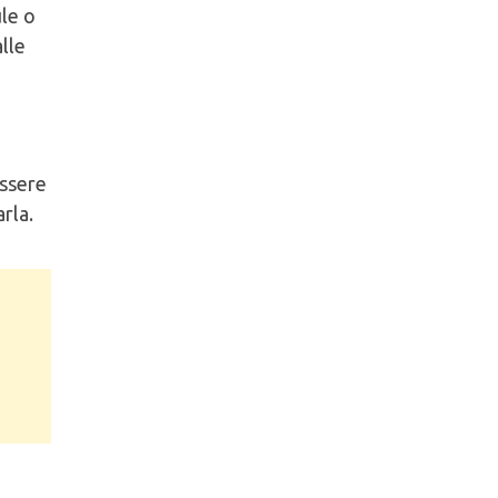
ule o
lle
essere
rla.