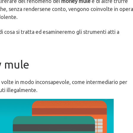
liferare del fenomeno dei
money mule
e di altre truffe
 che, senza rendersene conto, vengono coinvolte in opera
udolente.
i cosa si tratta ed esamineremo gli strumenti atti a
y mule
a volte in modo inconsapevole, come intermediario per
uti illegalmente.