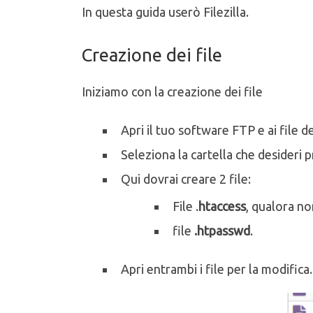
In questa guida userò Filezilla.
Creazione dei file
Iniziamo con la creazione dei file
Apri il tuo software FTP e ai file de
Seleziona la cartella che desideri 
Qui dovrai creare 2 file:
File .
htaccess
, qualora no
file
.htpasswd
.
Apri entrambi i file per la modifica.