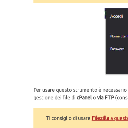
Per usare questo strumento è necessario av
gestione dei file di
cPanel
o
via FTP
(consi
Ti consiglio di usare
Filezilla
a questo