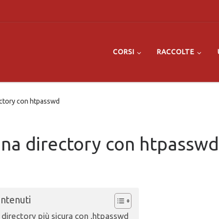
CORSI
RACCOLTE
ctory con htpasswd
na directory con htpasswd
ontenuti
directory più sicura con .htpasswd