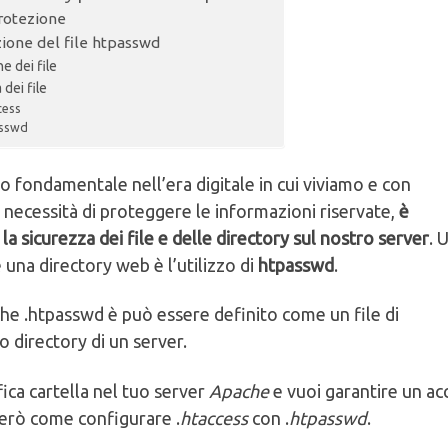
rotezione
zione del file htpasswd
e dei file
 dei file
cess
asswd
to fondamentale nell’era digitale in cui viviamo e con
 necessità di proteggere le informazioni riservate,
è
a sicurezza dei file e delle directory sul nostro server
. 
 una directory web è l’utilizzo di
htpasswd
.
nche .htpasswd è può essere definito come un file di
o directory di un server.
ica cartella nel tuo server
Apache
e vuoi garantire un a
gherò come configurare .
htaccess
con .
htpasswd
.