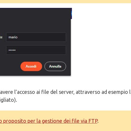
ere l’accesso ai file del server, attraverso ad esempio 
gliato).
 proposito per la gestione dei file via FTP
.