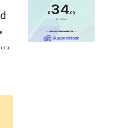
wd
ne
d una