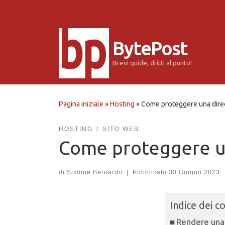
Passa al contenuto
BytePost
Brevi guide, dritti al punto!
Pagina iniziale
»
Hosting
»
Come proteggere una dire
HOSTING
SITO WEB
Come proteggere u
di
Simone Bernardo
|
Pubblicato
30 Giugno 2023
Indice dei c
Rendere una 