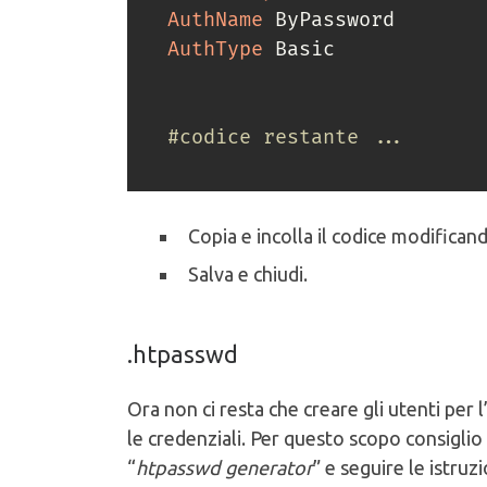
AuthName
AuthType
 Basic

#codice restante ...
Copia e incolla il codice modificand
Salva e chiudi.
.htpasswd
Ora non ci resta che creare gli utenti pe
le credenziali. Per questo scopo consiglio 
“
htpasswd generator
” e seguire le istruz