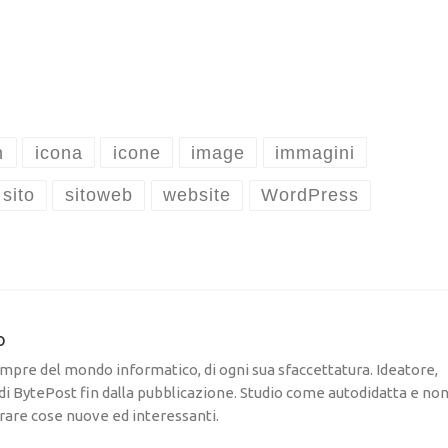
n
icona
icone
image
immagini
sito
sitoweb
website
WordPress
o
pre del mondo informatico, di ogni sua sfaccettatura. Ideatore,
di BytePost fin dalla pubblicazione. Studio come autodidatta e no
rare cose nuove ed interessanti.