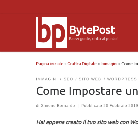
Passa al contenuto
BytePost
Brevi guide, dritti al punto!
Pagina iniziale
»
Grafica Digitale
»
Immagini
»
Come Im
IMMAGINI
SEO
SITO WEB
WORDPRESS
Come Impostare un
di
Simone Bernardo
|
Pubblicato
20 Febbraio 201
Hai appena creato il tuo sito web con Wo