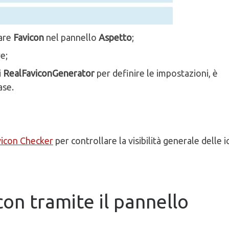
care
Favicon
nel pannello
Aspetto
;
re;
i
RealFaviconGenerator
per definire le impostazioni, è
ase.
vicon Checker
per controllare la visibilità generale delle i
on tramite il pannello