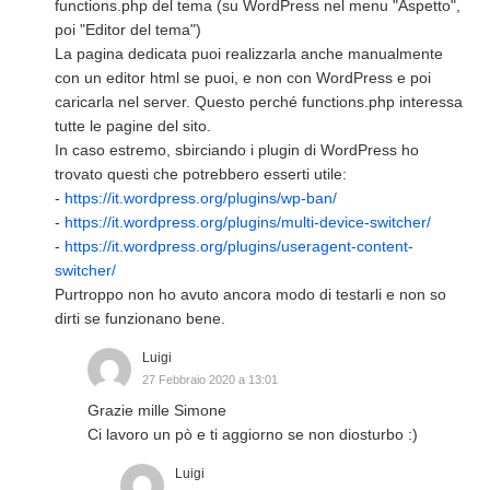
functions.php del tema (su WordPress nel menu "Aspetto",
poi "Editor del tema")
La pagina dedicata puoi realizzarla anche manualmente
con un editor html se puoi, e non con WordPress e poi
caricarla nel server. Questo perché functions.php interessa
tutte le pagine del sito.
In caso estremo, sbirciando i plugin di WordPress ho
trovato questi che potrebbero esserti utile:
-
https://it.wordpress.org/plugins/wp-ban/
-
https://it.wordpress.org/plugins/multi-device-switcher/
-
https://it.wordpress.org/plugins/useragent-content-
switcher/
Purtroppo non ho avuto ancora modo di testarli e non so
dirti se funzionano bene.
Luigi
27 Febbraio 2020 a 13:01
Grazie mille Simone
Ci lavoro un pò e ti aggiorno se non diosturbo :)
Luigi