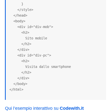
      }

    </style>

  </head>

  <body>

    <div id="div-mob">

      <h2>

        Sito mobile

      </h2>

    </div>

    <div id="div-pc">

      <h2>

        Visita dallo smartphone

      </h2>

    </div>

  </body>

</html>
Qui l’esempio interattivo su
Codewith.it