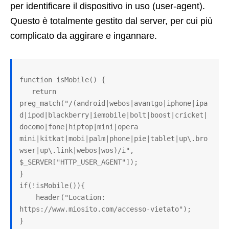
per identificare il dispositivo in uso (user-agent).
Questo è totalmente gestito dal server, per cui più
complicato da aggirare e ingannare.
function isMobile() {

   return 
preg_match("/(android|webos|avantgo|iphone|ipa
d|ipod|blackberry|iemobile|bolt|boost|cricket|
docomo|fone|hiptop|mini|opera 
mini|kitkat|mobi|palm|phone|pie|tablet|up\.bro
wser|up\.link|webos|wos)/i", 
$_SERVER["HTTP_USER_AGENT"]);

}

if(!isMobile()){

    header("Location: 
https://www.miosito.com/accesso-vietato");

}