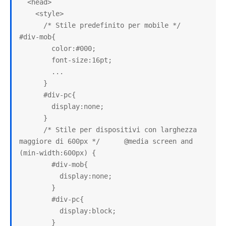
  <head>

    <style>

      /* Stile predefinito per mobile */      
#div-mob{

        color:#000;

        font-size:16pt;

        ...

      }

      #div-pc{

        display:none;

      }

      /* Stile per dispositivi con larghezza 
maggiore di 600px */      @media screen and 
(min-width:600px) {

        #div-mob{

          display:none;

        }

        #div-pc{

          display:block;

        }
