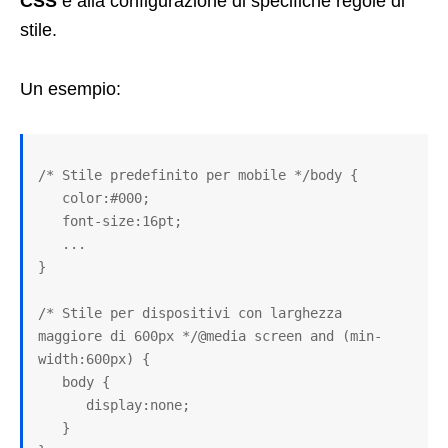
CSS
e alla configurazione di specifiche regole di
stile.
Un esempio:
/* Stile predefinito per mobile */body {

   color:#000;

   font-size:16pt;

   ...

}

/* Stile per dispositivi con larghezza 
maggiore di 600px */@media screen and (min-
width:600px) {

   body {

      display:none;

   }
