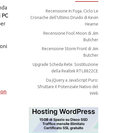
nda
Recensione In Fuga. Ciclo Le
i PC
Cronache dell’Ultimo Druido di Kevin
per
Hearne
Recensione Fool Moon di Jim
Butcher
oni
Recensione Storm Front di Jim
Butcher
Upgrade Scheda Rete. Sostituzione
della Realtek RTL8822CE
Da jQuery a JavaScript Puro:
Sfruttare il Potenziale Nativo del
ion
Web