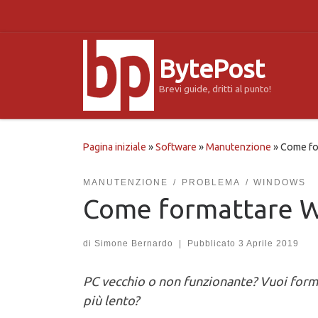
Passa al contenuto
BytePost
Brevi guide, dritti al punto!
Pagina iniziale
»
Software
»
Manutenzione
»
Come fo
MANUTENZIONE
PROBLEMA
WINDOWS
Come formattare 
di
Simone Bernardo
|
Pubblicato
3 Aprile 2019
PC vecchio o non funzionante? Vuoi for
più lento?