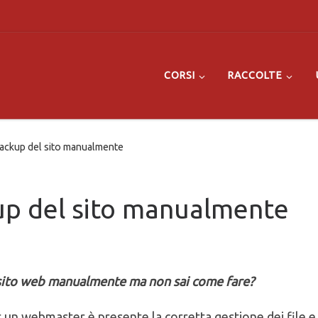
CORSI
RACCOLTE
ackup del sito manualmente
up del sito manualmente
o sito web manualmente ma non sai come fare?
 un webmaster è presente la corretta gestione dei file e 