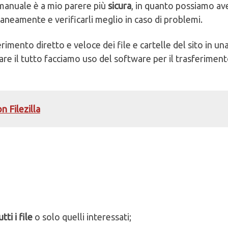
 manuale è a mio parere più
sicura
, in quanto possiamo ave
raneamente e verificarli meglio in caso di problemi.
imento diretto e veloce dei file e cartelle del sito in un
care il tutto facciamo uso del software per il trasferiment
n Filezilla
ti i file
o solo quelli interessati;