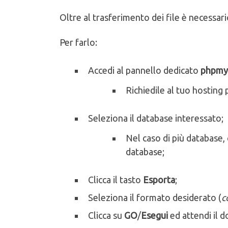
Oltre al trasferimento dei file è necessa
Per farlo:
Accedi al pannello dedicato
phpmy
Richiedile al tuo hosting
Seleziona il database interessato;
Nel caso di più database, 
database;
Clicca il tasto
Esporta
;
Seleziona il formato desiderato (
c
Clicca su
GO
/
Esegui
ed attendi il 