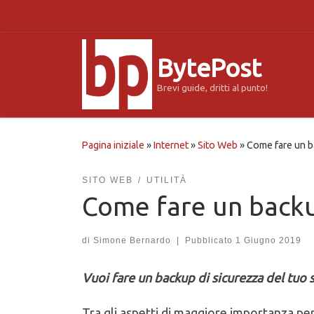
Passa al contenuto
BytePost
Brevi guide, dritti al punto!
Pagina iniziale
»
Internet
»
Sito Web
»
Come fare un b
SITO WEB
UTILITÀ
Come fare un back
di
Simone Bernardo
|
Pubblicato
1 Giugno 2019
Vuoi fare un backup di sicurezza del tu
Tra gli aspetti di maggiore importanza per