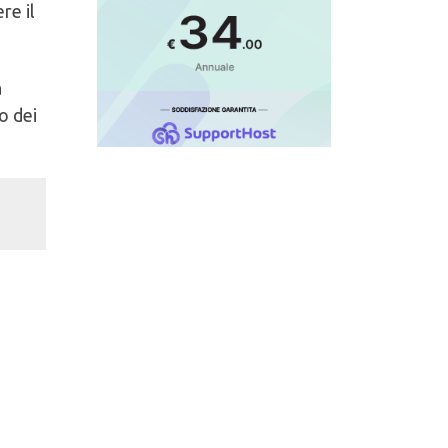
re il
a
o dei