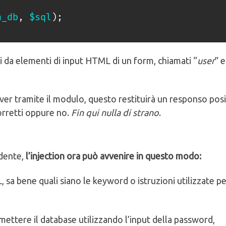
n_db
,
$sql
)
;
i da elementi di input HTML di un form, chiamati “
user
” e
rver tramite il modulo, questo restituirà un responso posi
corretti oppure no.
Fin qui nulla di strano
.
dente,
l’injection ora può avvenire in questo modo:
 sa bene quali siano le keyword o istruzioni utilizzate pe
ttere il database utilizzando l’input della password,