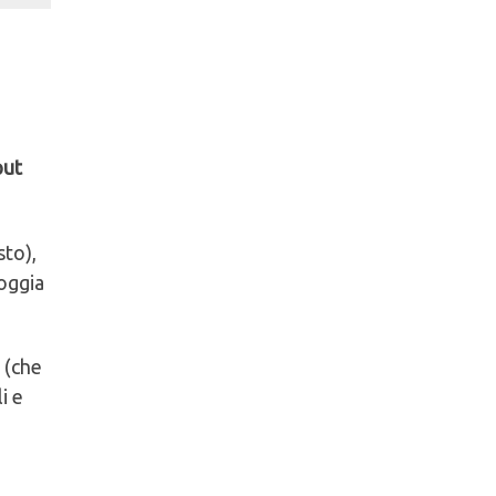
put
sto),
poggia
 (che
i e