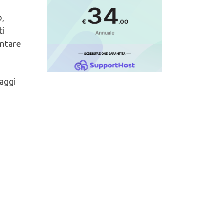
o,
ti
entare
uaggi