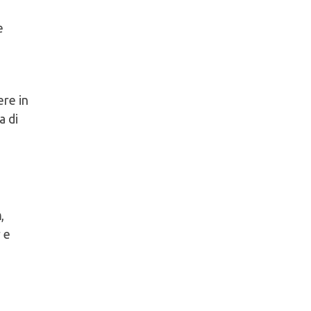
e
ere in
a di
n
,
 e