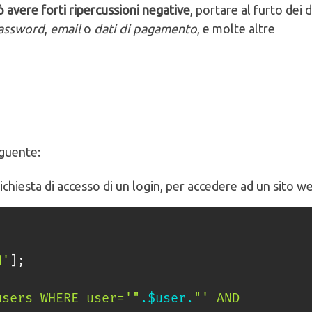
 avere forti ripercussioni negative
, portare al furto dei d
assword
,
email
o
dati di pagamento
, e molte altre
eguente:
hiesta di accesso di un login, per accedere ad un sito w
d'
]
;
users WHERE user='"
.
$user
.
"' AND 