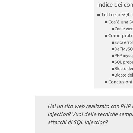
Indice dei co
Tutto su SQL I
Cos’è una S
Come vien
Come prote
Evita err
Da “MySQ
PHP mysql
SQL prep
Blocco dei
Blocco dei
Conclusioni
Hai un sito web realizzato con PHP 
Injection? Vuoi delle tecniche sempl
attacchi di SQL Injection?