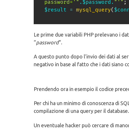
password='"
.
$password
.
"'"
;
$result
=
mysql_query
(
$con
Le prime due variabili PHP prelevano i dat
“
password
“.
A questo punto dopo l’invio dei dati al se
negativo in base al fatto che i dati siano 
Prendendo ora in esempio il codice prece
Per chi ha un minimo di conoscenza di SQL,
compilazione di una query per il database.
Un eventuale hacker può cercare di manome