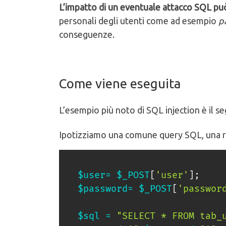
L’impatto di un eventuale attacco SQL può
personali degli utenti come ad esempio
p
conseguenze.
Come viene eseguita
L’esempio più noto di SQL injection è il s
Ipotizziamo una comune query SQL, una ric
$user
=
$_POST
[
'user'
]
;
$password
=
$_POST
[
'passwor
$sql
=
"SELECT * FROM tab_