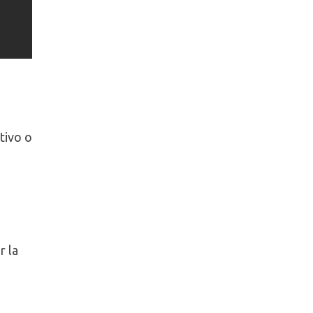
tivo o
r la