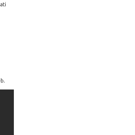
ati
eb.