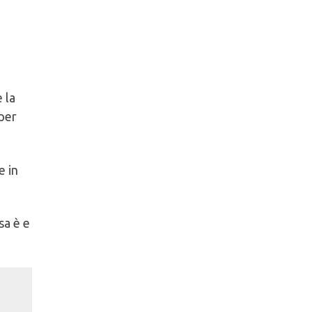
 la
 per
e in
sa è e