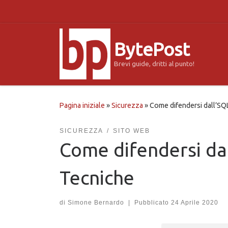
Passa al contenuto
BytePost
Brevi guide, dritti al punto!
Pagina iniziale
»
Sicurezza
»
Come difendersi dall’SQL
SICUREZZA
SITO WEB
Come difendersi dal
Tecniche
di
Simone Bernardo
|
Pubblicato
24 Aprile 2020