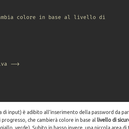
mbia colore in base al livello di 
iva -->
di input) è adibito all’inserimento della password da pa
di progresso, che cambierà colore in base al
livello di sicu
allo, verde). Subito in basso invece, una piccola area di