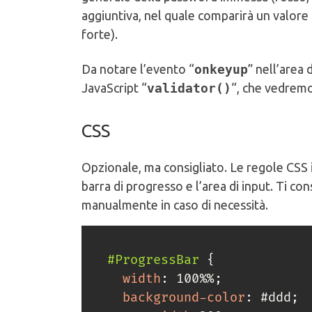
aggiuntiva, nel quale comparirà un valore 
forte).
Da notare l’evento “
onkeyup
” nell’area 
JavaScript “
validator()
“, che vedremo
CSS
Opzionale, ma consigliato. Le regole CSS i
barra di progresso e l’area di input. Ti co
manualmente in caso di necessità.
#ProgressBar
{
width
:
 100%%
;
background-color
:
 #ddd
;