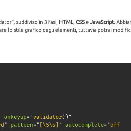
ator”, suddiviso in 3 fasi,
HTML
,
CSS
e
JavaScript
. Abbi
e lo stile grafico degli elementi, tuttavia potrai modific
"
onkeyup
=
"
validator
(
)
"
rd
"
pattern
=
"
[\S\s]
"
autocomplete
=
"
off
"