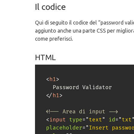
Il codice
Qui di seguito il codice del “password valid
aggiunto anche una parte CSS per migliorar
come preferisci.
HTML
<
h1
>
</
h1
>
<!-- Area di input -->
<
input
type
=
"
text
"
id
=
"
txt
placeholder
=
"
Insert passwo