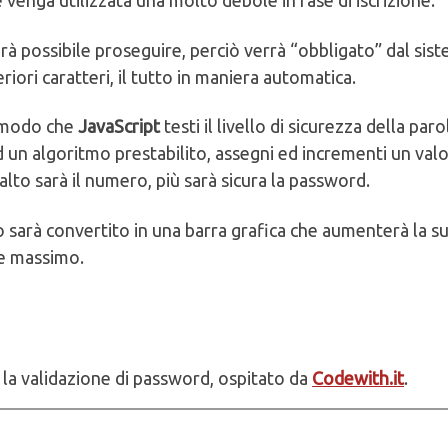
venga utilizzata una molto debole in fase di iscrizione.
arà possibile proseguire, perciò verrà “obbligato” dal sis
iori caratteri, il tutto in maniera automatica.
 modo che
JavaScript
testi il livello di sicurezza della paro
ad un algoritmo prestabilito, assegni ed incrementi un val
lto sarà il numero, più sarà sicura la password.
sarà convertito in una barra grafica che aumenterà la s
re massimo.
la validazione di password, ospitato da
Codewith.it
.