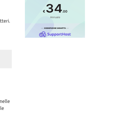
teri.
nelle
lle