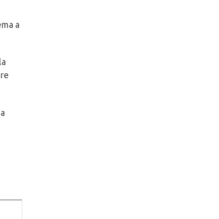
tema a
la
ore
ua