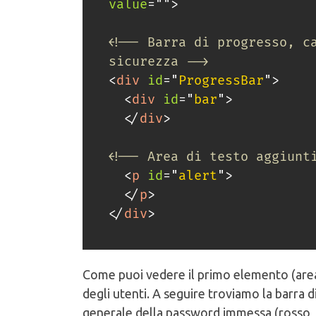
value
=
"
"
>
<!-- Barra di progresso, ca
sicurezza -->
<
div
id
=
"
ProgressBar
"
>
<
div
id
=
"
bar
"
>
</
div
>
<!-- Area di testo aggiunt
<
p
id
=
"
alert
"
>
</
p
>
</
div
>
Come puoi vedere il primo elemento (area 
degli utenti. A seguire troviamo la barra 
generale della password immessa (rosso, gi