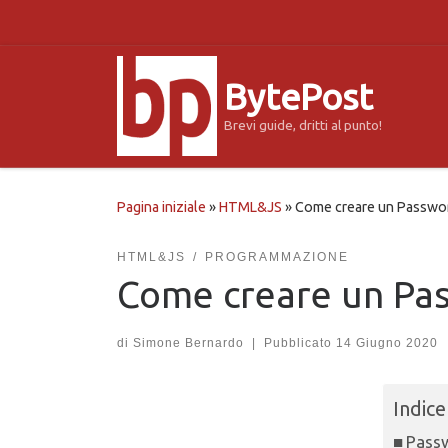
Passa al contenuto
BytePost
Brevi guide, dritti al punto!
Pagina iniziale
»
HTML&JS
»
Come creare un Password
HTML&JS
PROGRAMMAZIONE
Come creare un Pas
di
Simone Bernardo
|
Pubblicato
14 Giugno 2020
Indice
Passw