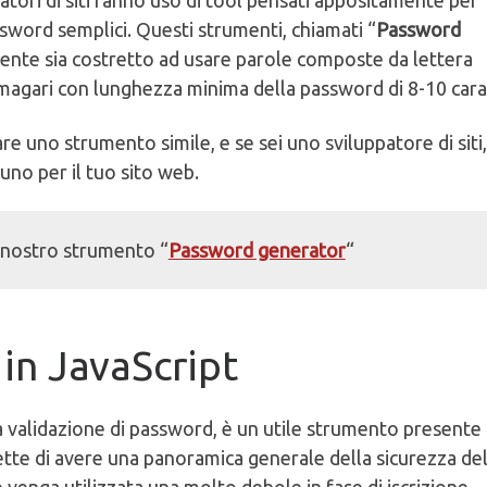
atori di siti fanno uso di tool pensati appositamente per
assword semplici. Questi strumenti, chiamati “
Password
tente sia costretto ad usare parole composte da lettera
magari con lunghezza minima della password di 8-10 carat
e uno strumento simile, e se sei uno sviluppatore di siti,
no per il tuo sito web.
l nostro strumento “
Password generator
“
in JavaScript
 validazione di password, è un utile strumento presente 
mette di avere una panoramica generale della sicurezza de