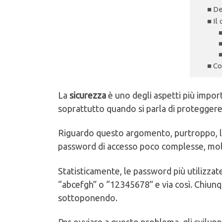
D
Il
Co
La
sicurezza
è uno degli aspetti più impor
soprattutto quando si parla di proteggere i 
Riguardo questo argomento, purtroppo, la
password di accesso poco complesse, molto
Statisticamente, le password più utilizzat
“abcefgh” o “12345678” e via così. Chiunqu
sottoponendo.