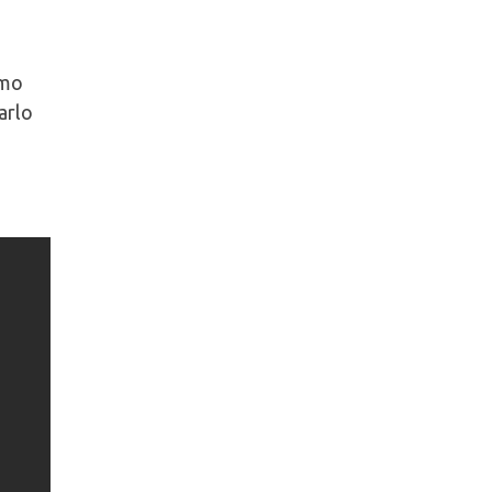
amo
arlo