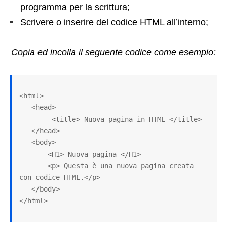
programma per la scrittura;
Scrivere o inserire del codice HTML all’interno;
Copia ed incolla il seguente codice come esempio:
<html>           

   <head>   

        <title> Nuova pagina in HTML </title> 

   </head>

   <body>

       <H1> Nuova pagina </H1> 

       <p> Questa è una nuova pagina creata 
con codice HTML.</p> 

   </body>

</html> 