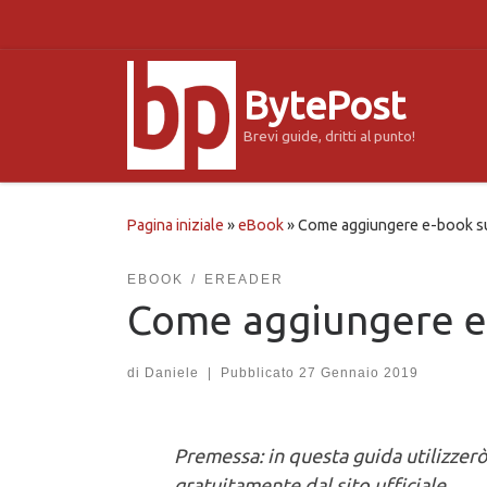
Passa al contenuto
BytePost
Brevi guide, dritti al punto!
Pagina iniziale
»
eBook
»
Come aggiungere e-book su 
EBOOK
EREADER
Come aggiungere e-
di
Daniele
|
Pubblicato
27 Gennaio 2019
Premessa: in questa guida utilizzer
gratuitamente dal sito ufficiale.