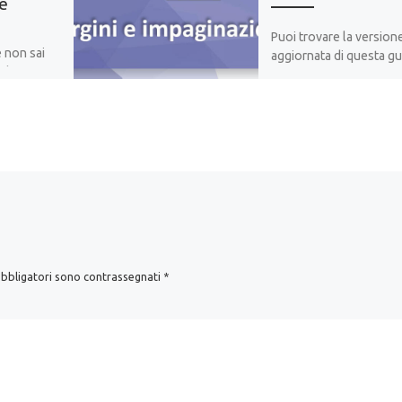
te
Puoi trovare la version
e non sai
aggiornata di questa gu
il tuo
qui nella sezione dedic
file
nostro corso gratuito d
-book?
LaTeX.
ool di […]
Devi impostare margini 
si dagli ordinari per il t
noscritto? O devi impa
[…]
obbligatori sono contrassegnati
*