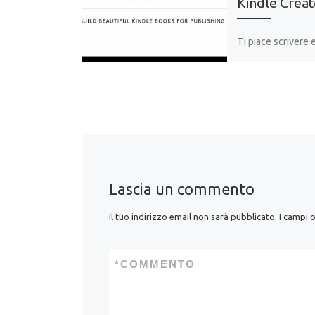
Kindle Crea
Ti piace scrivere 
come trasformare 
manoscritto in un 
pubblicabile su e
Grazie a questo t
Lascia un commento
Il tuo indirizzo email non sarà pubblicato.
I campi 
*
COMMENTO