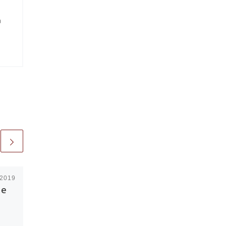
a
 2019
Pubblicato
27 Gennaio
2019
 e
Come rimuovere il
DRM dall’ebook