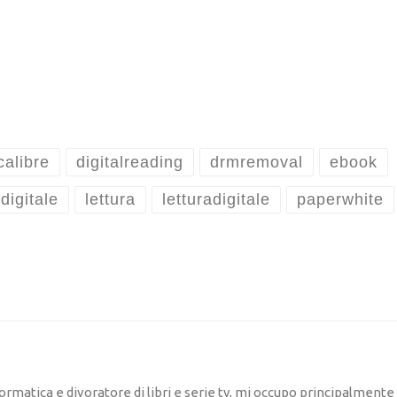
calibre
digitalreading
drmremoval
ebook
edigitale
lettura
letturadigitale
paperwhite
ormatica e divoratore di libri e serie tv, mi occupo principalmente