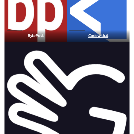
BytePost
Codewith.it