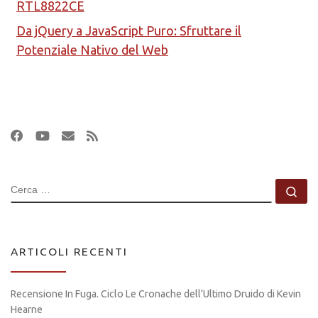
RTL8822CE
Da jQuery a JavaScript Puro: Sfruttare il
Potenziale Nativo del Web
CERCA
Ce
ARTICOLI RECENTI
Recensione In Fuga. Ciclo Le Cronache dell’Ultimo Druido di Kevin
Hearne