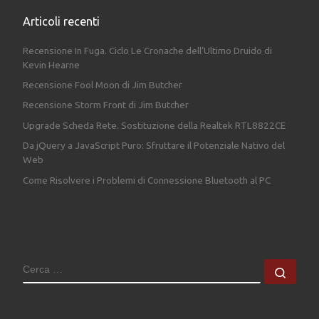
Articoli recenti
Recensione In Fuga. Ciclo Le Cronache dell’Ultimo Druido di
Kevin Hearne
Recensione Fool Moon di Jim Butcher
Recensione Storm Front di Jim Butcher
Upgrade Scheda Rete. Sostituzione della Realtek RTL8822CE
Da jQuery a JavaScript Puro: Sfruttare il Potenziale Nativo del
Web
Come Risolvere i Problemi di Connessione Bluetooth al PC
CERCA
Cerc