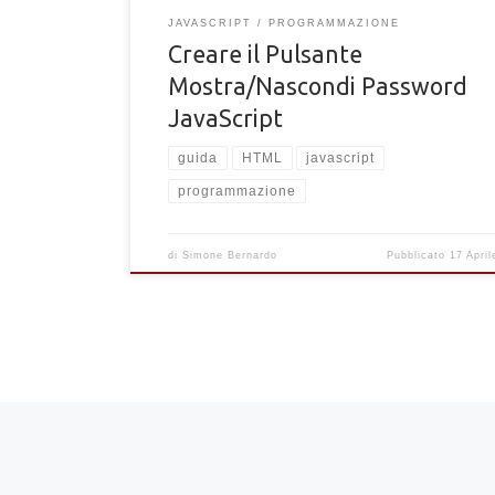
JAVASCRIPT
PROGRAMMAZIONE
Creare il Pulsante
Mostra/Nascondi Password
JavaScript
guida
HTML
javascript
programmazione
di
Simone Bernardo
Pubblicato
17 Apri
Navigazione articoli