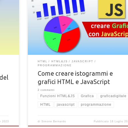
u come
Come creare grafici e istogrammi in puro HTML e
JavaScript. Guida alla programmazione di grafici di dati
JavaScript e HTML personalizzati
HTML
HTML&JS
JAVASCRIPT
PROGRAMMAZIONE
Come creare istogrammi e
 del
grafici HTML e JavaScript
2 commenti
Funzioni HTML&JS
Grafica
graficadigitale
HTML
javascript
programmazione
di
Simone Bernardo
Pubblicato
18 Luglio 20
e 2023