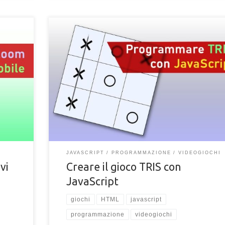
ML su
Impara a programmare il gioco TRIS con JavaScript e H
el
Codice sorgente e spiegazione per creare "tris" con
JavaScript e HTML
JAVASCRIPT
PROGRAMMAZIONE
VIDEOGIOCHI
vi
Creare il gioco TRIS con
JavaScript
giochi
HTML
javascript
programmazione
videogiochi