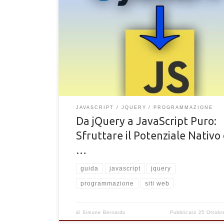
Come passare da jQuery a JavaScript puro. Guida s
abbandonate jQuery per passare al puro codice di
programmazione JavaScript
JAVASCRIPT
JQUERY
PROGRAMMAZIONE
Da jQuery a JavaScript Puro:
Sfruttare il Potenziale Nativo
…
guida
javascript
jquery
programmazione
siti web
di
Simone Bernardo
Pubblicato
25 Ottobr