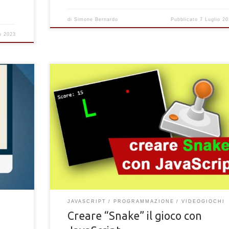
di
Simone Bernardo
Pubblicato
7 Luglio 2
o 2023
odice
Come creare il gioco Snake con JavaScript. Programma
 del
videogioco stile Snake con puro codice JavaScript da
giocare sul browser
JAVASCRIPT
PROGRAMMAZIONE
VIDEOGIOCHI
Creare “Snake” il gioco con