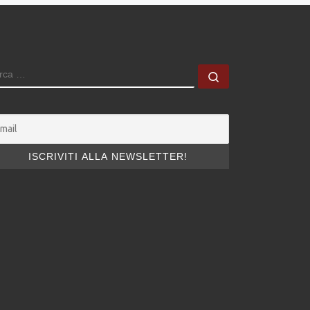
ERCA
Cerca …