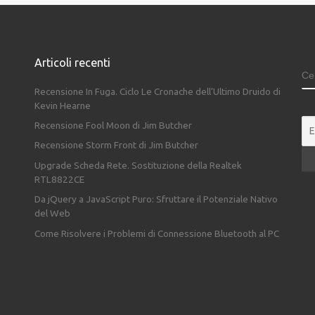
Articoli recenti
C
Recensione In Fuga. Ciclo Le Cronache dell’Ultimo Druido di
Kevin Hearne
Recensione Fool Moon di Jim Butcher
Recensione Storm Front di Jim Butcher
Upgrade Scheda Rete. Sostituzione della Realtek
RTL8822CE
Da jQuery a JavaScript Puro: Sfruttare il Potenziale Nativo
del Web
Come Risolvere i Problemi di Connessione Bluetooth al PC