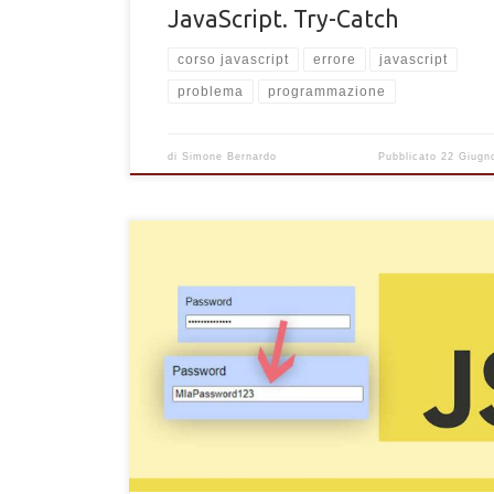
JavaScript. Try-Catch
corso javascript
errore
javascript
problema
programmazione
di
Simone Bernardo
Pubblicato
22 Giugn
Come creare pulsanti "mostra/nascondi" password d
input con JavaScript. Usa JavaScript per visualizzare
nascondere password di un form