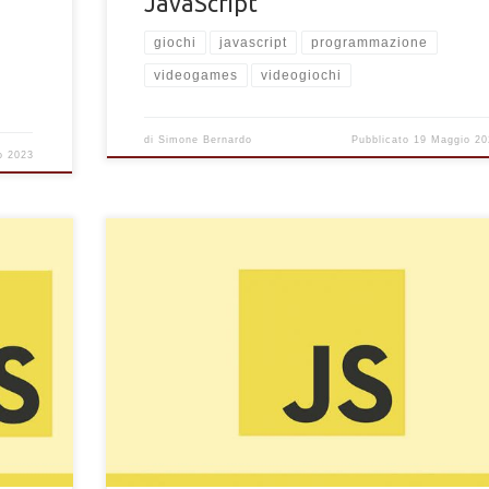
JavaScript
giochi
javascript
programmazione
videogames
videogiochi
di
Simone Bernardo
Pubblicato
19 Maggio 20
o 2023
i un
Come verificare con JavaScript se un elemento HTML h
 e
una specifica classe CSS. Controllare la classe di un
elemento con puro JavaScript