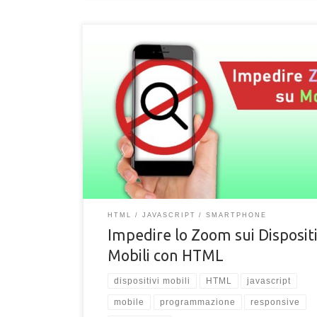
Come bloccare e impedire lo zoom delle pagine HT
dispositivi mobile. Tecniche per impedire lo zoom d
contenuto su schermi mobili touch
HTML
JAVASCRIPT
SMARTPHONE
Impedire lo Zoom sui Dispositi
Mobili con HTML
dispositivi mobili
HTML
javascript
mobile
programmazione
responsive