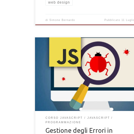
web design
di
Simone Bernardo
Pubblicato
11 Lugli
Come identificare e gestire gli errori generati dal c
JavaScript. Tecniche per correggere gli errori e bug
codice con JavaScript
CORSO JAVASCRIPT
JAVASCRIPT
PROGRAMMAZIONE
Gestione degli Errori in