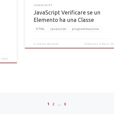
JAVASCRIPT
JavaScript Verificare se un
Elemento ha una Classe
HTML
javascript
programmazione
di
Simone Bernardo
Pubblicato
6 Marzo 20
le 2023
1
2
…
8