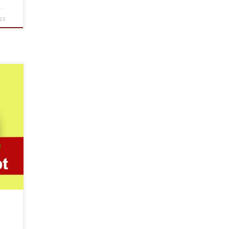
023
re un