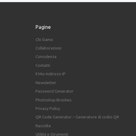
Pagine
Chi Siamo
Collaborazioni
Consulenza
Contatti
Il Mio Indirizzo IP
Newsletter
Password Generator
Photoshop Brushes
Privacy Policy
QR Code Generator – Generatore di codici QR
Raccolte
Utilità e Strumenti