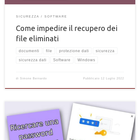
SICUREZZA
SOFTWARE
Come impedire il recupero dei
file eliminati
documenti
file
protezione dati
sicurezza
sicurezza dati
Software
Windows
di
Simone Bernardo
Pubblicato
12 Luglio 2022
Come ricercare una password salvata nel browser. Scopri come