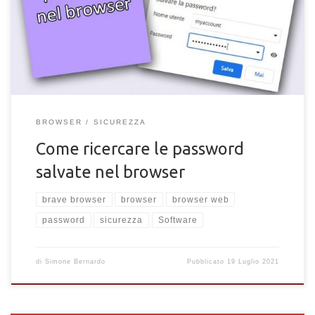
recuperare una password e un account salvato nel browser
(Chrome, Edge, Firefox, Brave)
BROWSER
SICUREZZA
Come ricercare le password
salvate nel browser
brave browser
browser
browser web
password
sicurezza
Software
di
Simone Bernardo
Pubblicato
19 Luglio 2021