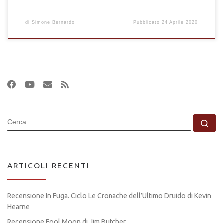
di
Simone Bernardo
Pubblicato
24 Aprile 2020
CERCA
Ce
ARTICOLI RECENTI
Recensione In Fuga. Ciclo Le Cronache dell’Ultimo Druido di Kevin
Hearne
Recensione Fool Moon di Jim Butcher