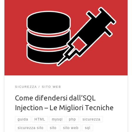
Le migliori tecniche per difendersi dall'SQL injection. Proteggi il
tuo sito da hacker e spammer con i nostri consigli contro SQL
injection
SICUREZZA
SITO WEB
Come difendersi dall’SQL
Injection – Le Migliori Tecniche
guida
HTML
mysql
php
sicurezza
sicurezza sito
sito
sito web
sql