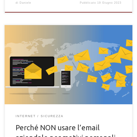
di
Daniele
Pubblicato
19 Giugno 2023
Motivi per non usare l'email aziendale per motivi personali.
Cose da sapere e i rischi per l'utilizzo dell'indirizzo di posta
aziendale
INTERNET
SICUREZZA
Perché NON usare l’email