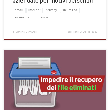
aziendale per motivi personali
email
internet
privacy
sicurezza
sicurezza informatica
di
Simone Bernardo
Pubblicato
28 Aprile 2023
Le migliori tecniche per impedire il recupero dei file eliminati
dal cestino. Evitare che i file vengano recuperati dopo
l'eliminazione.