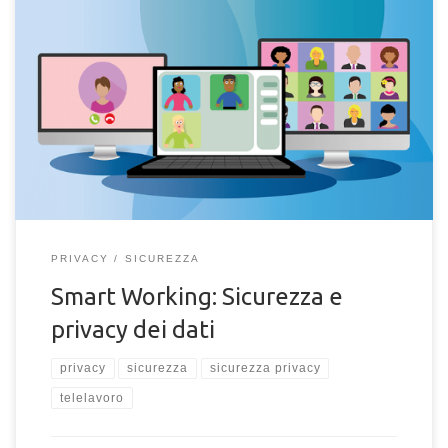
Telelavoro e lavoro in remoto. Quali sono i rischi e e quali
procedure di sicurezza adottare per le aziende per il lavoro a
distanza.
PRIVACY
SICUREZZA
Smart Working: Sicurezza e
privacy dei dati
privacy
sicurezza
sicurezza privacy
telelavoro