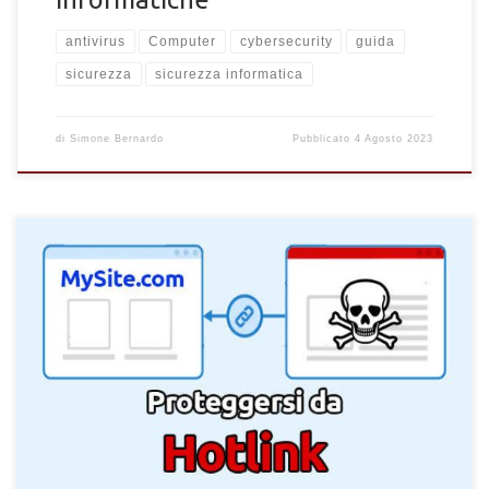
antivirus
Computer
cybersecurity
guida
sicurezza
sicurezza informatica
di
Simone Bernardo
Pubblicato
4 Agosto 2023
Come proteggere un sito dagli hotlink. Metodi per mettere al
sicuro un sito web dagli hotlink non autorizzati sui file e
immagini