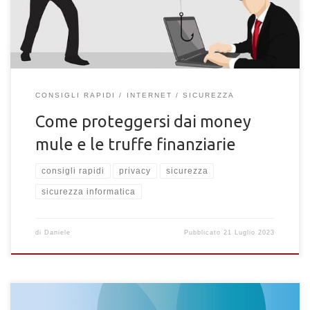
CONSIGLI RAPIDI
INTERNET
SICUREZZA
Come proteggersi dai money
mule e le truffe finanziarie
consigli rapidi
privacy
sicurezza
sicurezza informatica
di
Daniele
Pubblicato
21 Luglio 2023