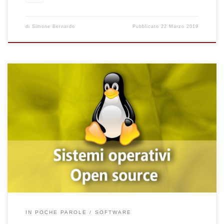
di
Simone Bernardo
Pubblicato
22 Marzo 2019
Hai mai sentito parlare di Tux? Se non lo conosci, sono convinto
che tu l’abbia visto almeno una volta navigando sul web. Si è
proprio lui! Il simpatico pinguino che fa da mascotte al sistema
operativo open source più famoso al mondo, Linux. Ora ti
chiederai perché iniziare una panoramica da un sistema
operativo specifico? Presto detto; Linux o Gnu […]
IN POCHE PAROLE
SOFTWARE