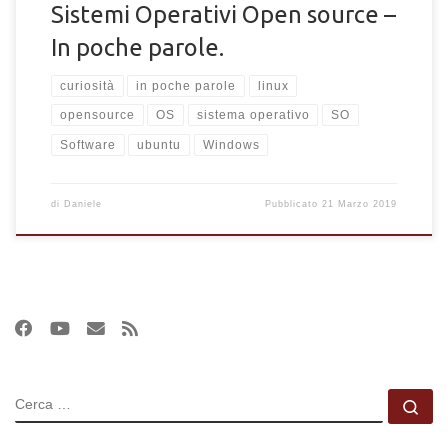
Sistemi Operativi Open source –
In poche parole.
curiosità
in poche parole
linux
opensource
OS
sistema operativo
SO
Software
ubuntu
Windows
di
Daniele
Pubblicato
21 Marzo 2019
CERCA
Ce