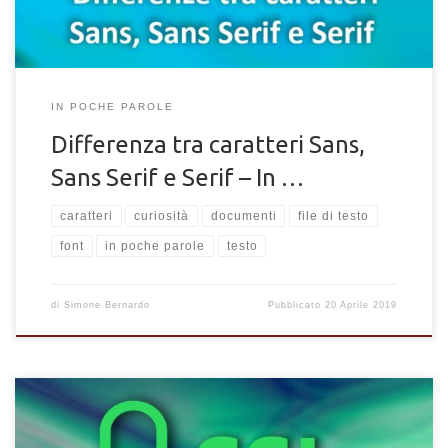
IN POCHE PAROLE
Differenza tra caratteri Sans,
Sans Serif e Serif – In …
caratteri
curiosità
documenti
file di testo
font
in poche parole
testo
di
Simone Bernardo
Pubblicato
20 Aprile 2019
Molti siti web utilizzano connessioni sicure crittografate per