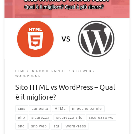
Sito HTML o sito WordPress? Sito statico o sito dinamico?
Quali sono le differenze e qual è il più sicuro tra questi?
HTML
IN POCHE PAROLE
SITO WEB
WORDPRESS
Sito HTML vs WordPress – Qual
è il migliore?
cms
curiosità
HTML
in poche parole
php
sicurezza
sicurezza sito
sicurezza wp
sito
sito web
sql
WordPress