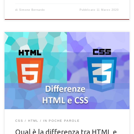
di
Simone Bernardo
Pubblicato
11 Marzo 2020
Ti stai avvicinando alla programmazione di siti web ma non
riesci a capire la differenza tra HTML e CSS? Abbiamo
affrontato il discorso HTML e CSS attraverso il nostro corso
gratuito, dove abbiamo spiegato come creare pagine web dalla
loro struttura a di base fino al loro stile e comportamento. Cosa
sono? Il linguaggio HTML ed il CSS sono uniti […]
CSS
HTML
IN POCHE PAROLE
Qual è la differenza tra HTML e