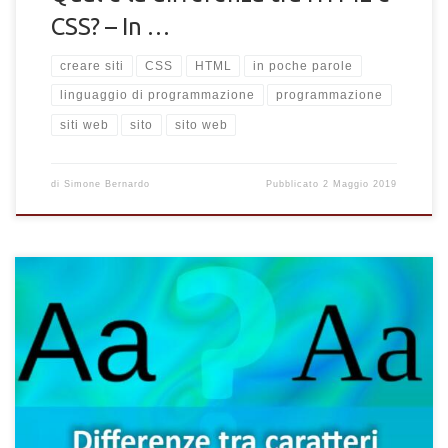
CSS? – In …
creare siti
CSS
HTML
in poche parole
linguaggio di programmazione
programmazione
siti web
sito
sito web
di
Simone Bernardo
Pubblicato
2 Maggio 2019
In questo breve articolo dedicato alle curiosità informatiche,
spieghiamo in brevi parole la differenza tra i caratteri Sans e
Sans Serif e solo Serif. Chi si occupa di web design,
programmazione e creazione di siti, ma anche più
semplicemente di scrittura, avrà sicuramente notato la
presenza di più tipologie di font e caratteri presenti in qualsiasi
editor di testo. I […]