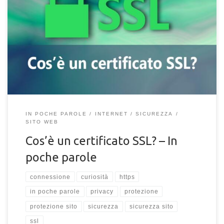
proteggere i dati degli utenti che lo visitano e del sito stesso
che la utilizza. In poche parole: Un certificato SSL (Secure
Socket Layer) è necessario a tale scopo. Servirà appunto a
fornire connessioni crittografate tra il server e l’utente finale
che visita la pagina (connessione end-to-end), in modo che
eventuali dati […]
IN POCHE PAROLE
INTERNET
SICUREZZA
SITO WEB
Cos’è un certificato SSL? – In
poche parole
connessione
curiosità
https
in poche parole
privacy
protezione
protezione sito
sicurezza
sicurezza sito
ssl