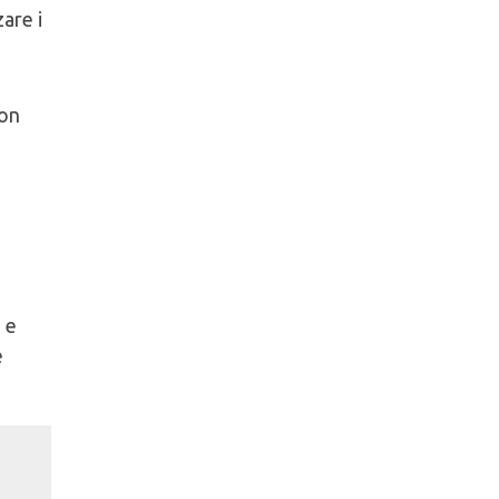
are i
con
 e
e