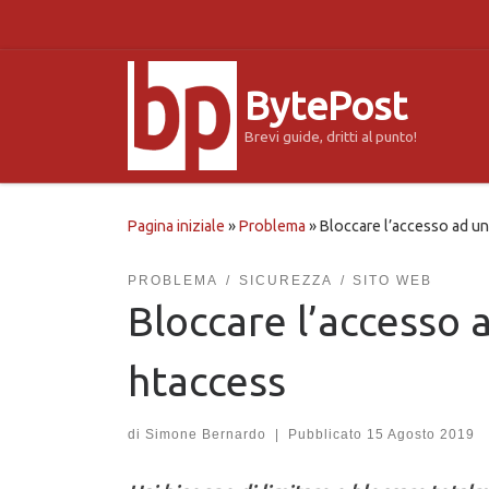
Passa al contenuto
BytePost
Brevi guide, dritti al punto!
Pagina iniziale
»
Problema
»
Bloccare l’accesso ad una
PROBLEMA
SICUREZZA
SITO WEB
Bloccare l’accesso a
htaccess
di
Simone Bernardo
|
Pubblicato
15 Agosto 2019