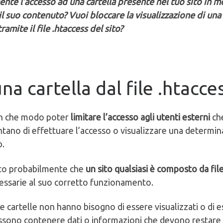
ente l’accesso ad una cartella presente nel tuo sito in 
 il suo contenuto? Vuoi bloccare la visualizzazione di una
amite il file .htaccess del sito?
na cartella dal file .htacce
in che modo poter
limitare l’accesso agli utenti esterni
ch
tano di effettuare l’accesso o visualizzare una determin
b.
lto probabilmente che
un sito qualsiasi è composto da fil
cessarie al suo corretto funzionamento.
este cartelle non hanno bisogno di essere visualizzati o di 
o possono contenere dati o informazioni che devono restare