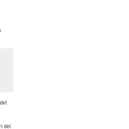
n
 del
ri del