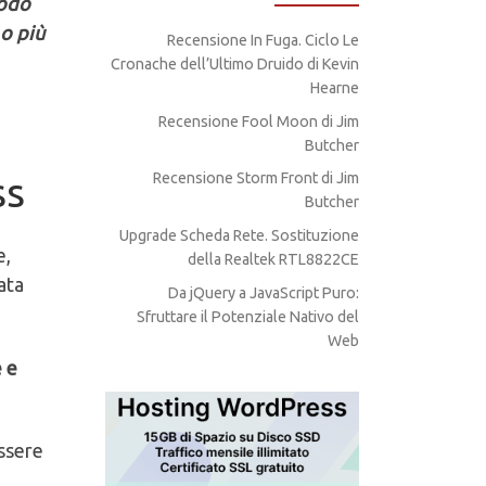
modo
 o più
Recensione In Fuga. Ciclo Le
Cronache dell’Ultimo Druido di Kevin
Hearne
Recensione Fool Moon di Jim
Butcher
ss
Recensione Storm Front di Jim
Butcher
Upgrade Scheda Rete. Sostituzione
e,
della Realtek RTL8822CE
ata
Da jQuery a JavaScript Puro:
Sfruttare il Potenziale Nativo del
Web
e e
essere