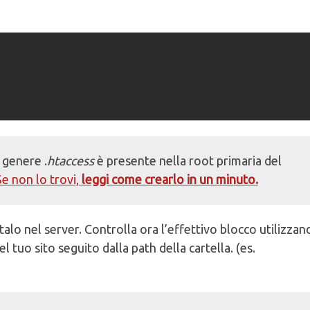
n genere .
htaccess
è presente nella root primaria del
Se non lo trovi,
leggi come crearlo in un minuto.
rtalo nel server. Controlla ora l’effettivo blocco utilizza
 tuo sito seguito dalla path della cartella. (es.