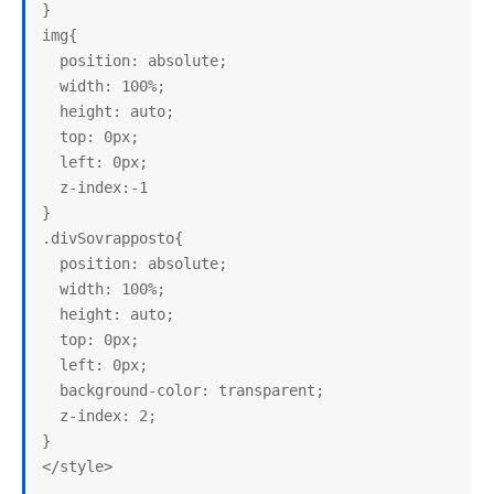
}

img{

  position: absolute;

  width: 100%;

  height: auto;

  top: 0px;

  left: 0px;

  z-index:-1

}

.divSovrapposto{

  position: absolute;

  width: 100%;

  height: auto;

  top: 0px;

  left: 0px;

  background-color: transparent;

  z-index: 2;

}

</style>