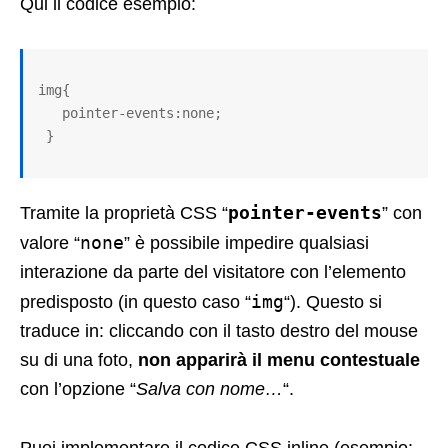
Qui il codice esempio:
img{

   pointer-events:none;

 }
pointer-events
Tramite la proprietà CSS “
” con
none
valore “
” è possibile impedire qualsiasi
interazione da parte del visitatore con l’elemento
img
predisposto (in questo caso “
“). Questo si
traduce in: cliccando con il tasto destro del mouse
su di una foto,
non apparirà il menu contestuale
con l’opzione “
Salva con nome…
“.
Puoi implementare il codice CSS inline (esempio: