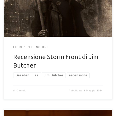
Recensione del primo romanzo del ciclo Dresden files di Jim
Butcher, un giallo soprannaturale davvero sorprendente.
LIBRI
RECENSIONI
Recensione Storm Front di Jim
Butcher
Dresden Files
Jim Butcher
recensione
di
Daniele
Pubblicato
8 Maggio 2024