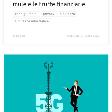
mule e le truffe finanziarie
consigli rapidi
privacy
sicurezza
sicurezza informatica
di
Daniele
Pubblicato
21 Luglio 2023
Come configurare una rete domestica usando una SIM card per
internet a casa. Scopri i vantaggi di una connessione SIM anche
ad uso domestico.