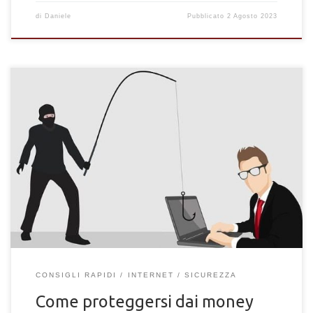
di
Daniele
Pubblicato
2 Agosto 2023
Money mule: Cosa sono queste minacce e analisi degli
strumenti necessari per proteggere le proprie finanze online
da truffe.
CONSIGLI RAPIDI
INTERNET
SICUREZZA
Come proteggersi dai money