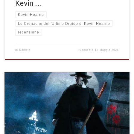
Kevin …
Kevin Hearne
Le Cronache dell'Ultimo Druido di Kevin Hearne
recensione
di
Daniele
Pubblicato
12 Maggio 2024
“C’è più magia nella prima risata di un bambino che in qualsiasi
tempesta di fuoco possa evocare un mago, e non accettate che
nessuno vi dica altrimenti.” Come ho anticipato nella recensione
del primo volume della serie “Dresden Files”, quest’ultimo mi
era talmente piaciuto che ho iniziato a leggere subito il
secondo, di cui appunto, mi accingo a scrivere una […]