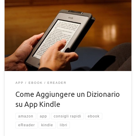
In questo articolo, scoprirai aggiungere un dizionario su Kindle
con un semplice click, e scegliere dizionari personalizzati
APP
EBOOK
EREADER
Come Aggiungere un Dizionario
su App Kindle
amazon
app
consigli rapidi
ebook
eReader
kindle
libri