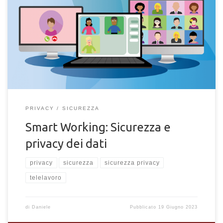
Telelavoro e lavoro in remoto. Quali sono i rischi e e quali
procedure di sicurezza adottare per le aziende per il lavoro a
distanza.
PRIVACY
SICUREZZA
Smart Working: Sicurezza e
privacy dei dati
privacy
sicurezza
sicurezza privacy
telelavoro
di
Daniele
Pubblicato
19 Giugno 2023