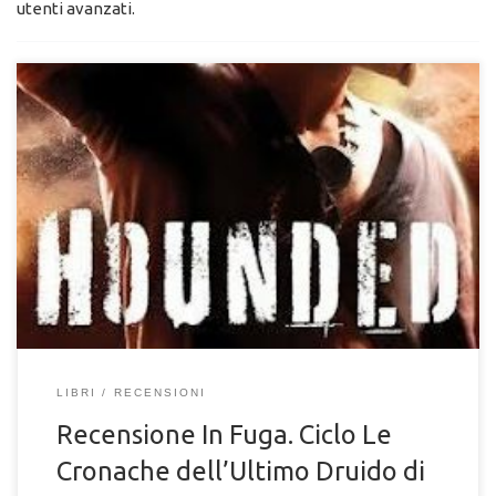
utenti avanzati.
Il protagonista, Atticus O’Sullivan, è un druido millenario che
gestisce una libreria dell’occulto a Tempe, in Arizona. La sua
tranquilla vita viene sconvolta quando ruba la spada Fragarach a
un dio celtico e si ritrova braccato da divinità, licantropi, vampiri
e altre creature sovrannaturali. Ho deciso di leggere questo
libro subito dopo il secondo volume del ciclo Dresden Files per
[…]
LIBRI
RECENSIONI
Recensione In Fuga. Ciclo Le
Cronache dell’Ultimo Druido di