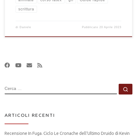
animate
corso latex
gif
Guide rapide
scrittura
di
Daniele
Pubblicato
20 Aprile 2023
CERCA
Ce
ARTICOLI RECENTI
Recensione In Fuga. Ciclo Le Cronache dell’Ultimo Druido di Kevin