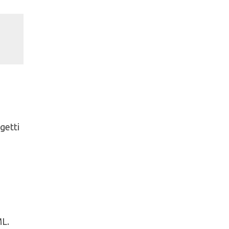
getti
ML.