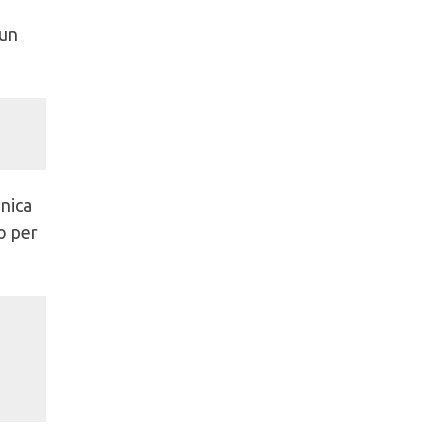
 un
unica
o per