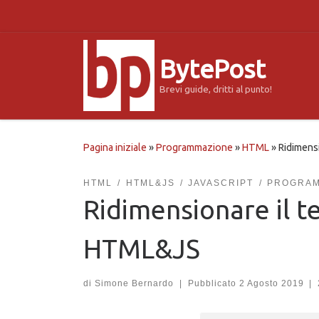
Passa al contenuto
BytePost
Brevi guide, dritti al punto!
Pagina iniziale
»
Programmazione
»
HTML
»
Ridimens
HTML
HTML&JS
JAVASCRIPT
PROGRAM
Ridimensionare il te
HTML&JS
di
Simone Bernardo
|
Pubblicato
2 Agosto 2019
|