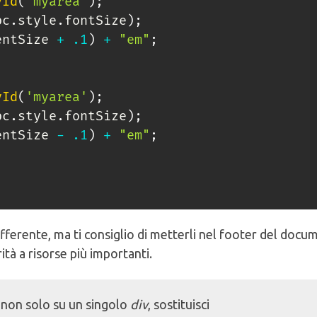
yId
(
'myarea'
)
;
bc
.
style
.
fontSize
)
;
entSize 
+
.1
)
+
"em"
;
yId
(
'myarea'
)
;
bc
.
style
.
fontSize
)
;
entSize 
-
.1
)
+
"em"
;
differente, ma ti consiglio di metterli nel footer del doc
ità a risorse più importanti.
e non solo su un singolo
div
, sostituisci