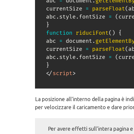
abc 
=
 document
.
getElementB
currentSize 
=
parseFloat
(
a
abc
.
style
.
fontSize 
=
(
curr
}
function
riduciFont
(
)
{
abc 
=
 document
.
getElementB
currentSize 
=
parseFloat
(
a
abc
.
style
.
fontSize 
=
(
curr
}
</
script
>
La posizione all’interno della pagina è in
per velocizzare il caricamento e dare prior
Per avere effetti sull’intera pagina 