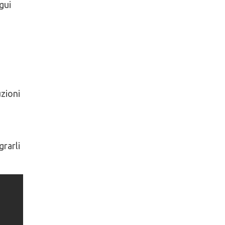
gui
uzioni
grarli