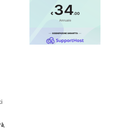
ti
rà
,