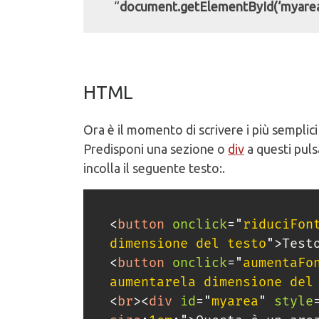
“
document.getElementById(‘myarea
HTML
Ora è il momento di scrivere i più semplic
Predisponi una sezione o
div
a questi puls
incolla il seguente testo:.
<
button
onclick
=
"
riduciFon
dimensione del testo
"
>
Test
<
button
onclick
=
"
aumentaFo
aumentarela dimensione del
<
br
>
<
div
id
=
"
myarea
"
style