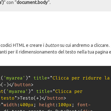
’)
” con “
document.body
“.
i codici HTML e creare i
button
su cui andremo a cliccare.
anti per il ridimensionamento del testo nella tua pagina 
t
(
'myarea'
)
"
title
=
"
Clicca per ridurre la 
o(-)
</
button
>
nt
(
'myarea'
)
"
title
=
"
Clicca per 
 testo
"
>
Testo(+)
</
button
>
=
"
width
:
400px
;
height
:
100px
;
font-