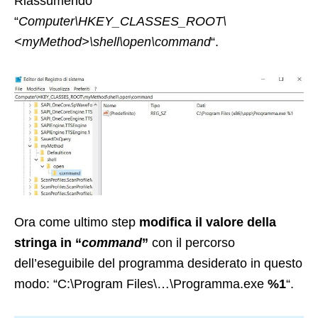
Riassumendo
“
Computer\HKEY_CLASSES_ROOT\
<myMethod>\shell\open\command
“.
Ora come ultimo step
modifica il valore della
stringa in “
command
”
con il percorso
dell’eseguibile del programma desiderato in questo
modo: “C:\Program Files\…\Programma.exe
%1
“.