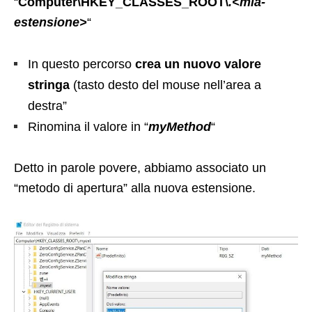
“
Computer\HKEY_CLASSES_ROOT\
.<mia-
estensione>
“
In questo percorso
crea un nuovo valore
stringa
(tasto desto del mouse nell’area a
destra”
Rinomina il valore in “
myMethod
“
Detto in parole povere, abbiamo associato un
“metodo di apertura” alla nuova estensione.