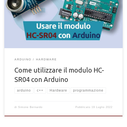
Come usare il modulo HC-SR04 con Arduino. Come
programmare il sensore a ultrasuoni HC-SR04 per l'utilizzo con
Arduino.
ARDUINO
HARDWARE
Come utilizzare il modulo HC-
SR04 con Arduino
arduino
c++
Hardware
programmazione
di
Simone Bernardo
Pubblicato
19 Luglio 2022