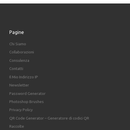
Pagine
Chi Siamo
Collaborazioni
Consulenza
Contatti
Il Mio Indirizzo IP
Newsletter
Password Generator
Photoshop Brushes
Privacy Policy
QR Code Generator – Generatore di codici QR
Raccolte