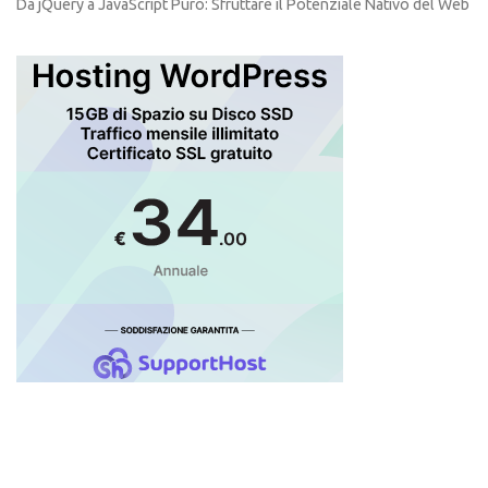
Da jQuery a JavaScript Puro: Sfruttare il Potenziale Nativo del Web