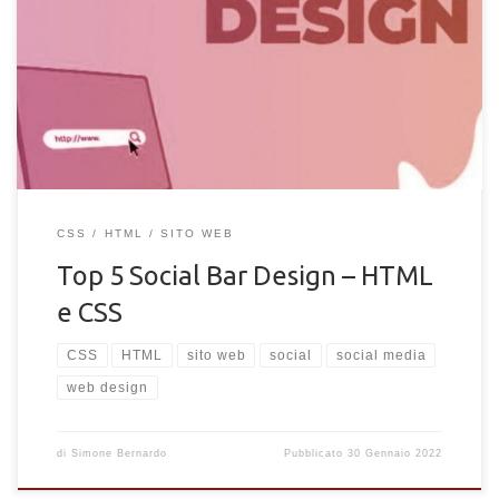
Top delle migliori social bar design o social menu realizzati in
puro HTML e CSS. Elenco dei migliori stili CSS per le social bar
con codice
CSS
HTML
SITO WEB
Top 5 Social Bar Design – HTML
e CSS
CSS
HTML
sito web
social
social media
web design
di
Simone Bernardo
Pubblicato
30 Gennaio 2022