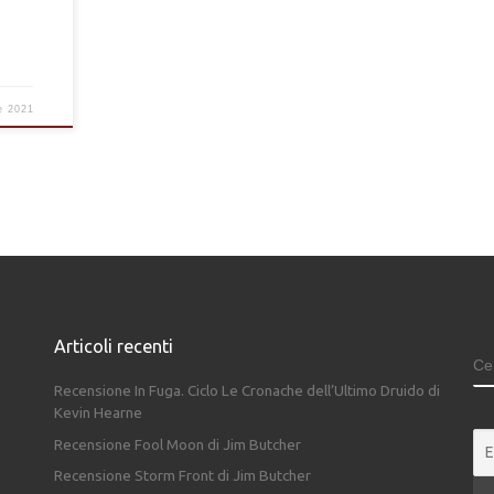
e 2021
Articoli recenti
C
Recensione In Fuga. Ciclo Le Cronache dell’Ultimo Druido di
Kevin Hearne
Recensione Fool Moon di Jim Butcher
Recensione Storm Front di Jim Butcher