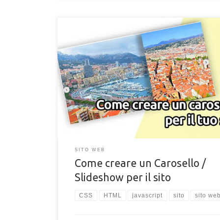
Come creare un carosello per il tuo sito. Guida per c
integrare uno slideshow di immagini all'interno del t
web facilmente
SITO WEB
Come creare un Carosello /
Slideshow per il sito
CSS
HTML
javascript
sito
sito we