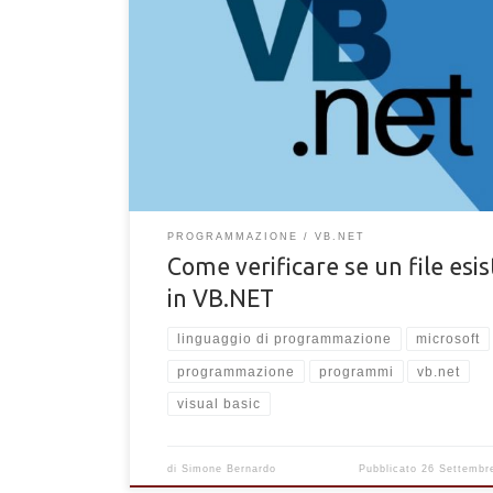
Come verificare se un file esiste con VB.NET. Verifi
un determinato file è presente nel computer con Vis
Basic .NET
PROGRAMMAZIONE
VB.NET
Come verificare se un file esis
in VB.NET
linguaggio di programmazione
microsoft
programmazione
programmi
vb.net
visual basic
di
Simone Bernardo
Pubblicato
26 Settembr