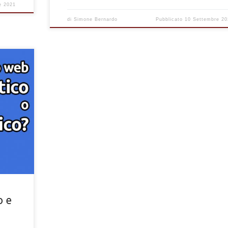
e 2021
di
Simone Bernardo
Pubblicato
10 Settembre 20
 tutti i
he e
o e