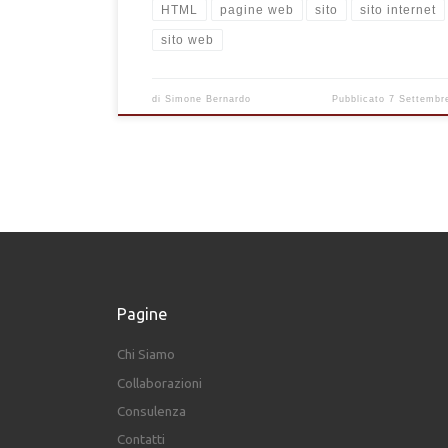
HTML
pagine web
sito
sito internet
sito web
di
Simone Bernardo
Pubblicato
7 Settembr
Pagine
Chi Siamo
Collaborazioni
Consulenza
Contatti