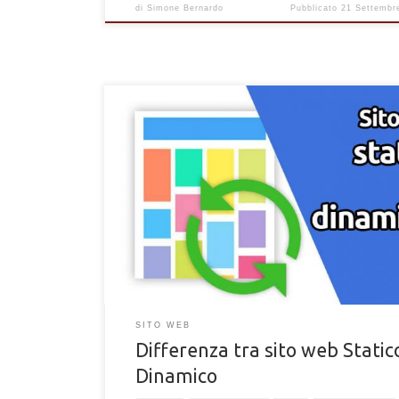
di
Simone Bernardo
Pubblicato
21 Settembr
Qual è la differenza tra sito statico e dinamico? Scopri
dettagli e le differenze tra un sito con pagine static
dinamiche
SITO WEB
Differenza tra sito web Static
Dinamico