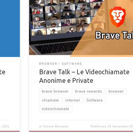
care se
Tutto ciò che c'è da sapere su Brave Talk. Scopri Brave
ual
per videochiamare amici e parenti in forma anonima.
BROWSER
SOFTWARE
te
Brave Talk – Le Videochiamate
Anonime e Private
brave browser
brave rewards
browser
chiamate
internet
Software
videochiamate
e 2021
di
Simone Bernardo
Pubblicato
24 Settembre 20