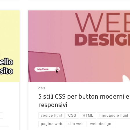
reare e
Migliori 5 stili CSS per pulsanti HTML. Trova ispirazione 
uo sito
nostri stili in puro CSS per button HTML con codice
sorgente.
CSS
5 stili CSS per button moderni e
responsivi
b
codice html
CSS
HTML
linguaggio html
pagine web
sito web
web design