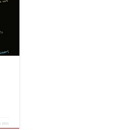
co
nga in
a
o 2021