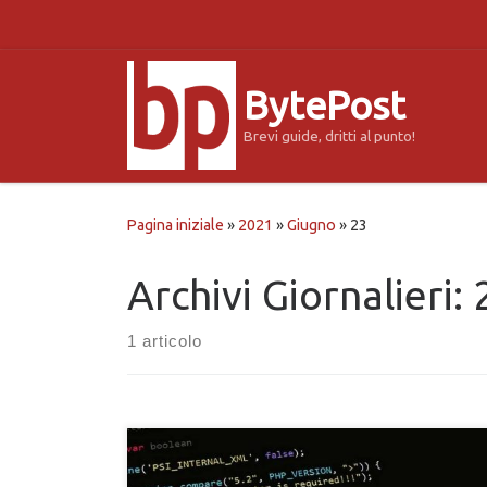
Passa al contenuto
BytePost
Brevi guide, dritti al punto!
Pagina iniziale
»
2021
»
Giugno
»
23
Archivi Giornalieri:
1 articolo