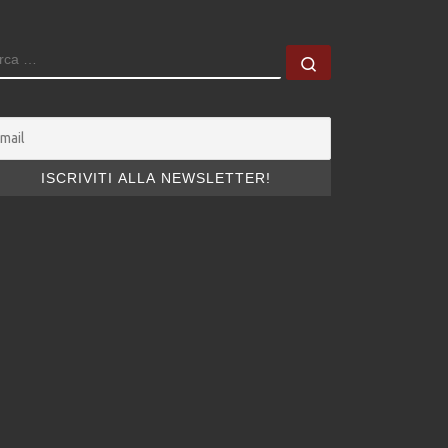
ERCA
Cerca …