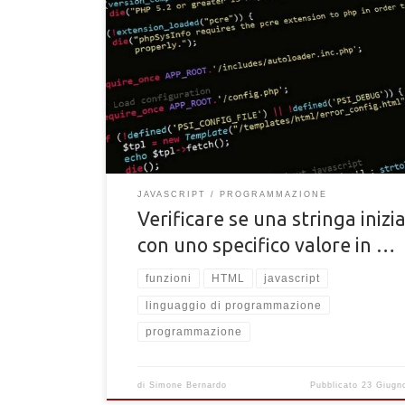
Come verificare se una stringa inizia con uno specifi
valore. Verificare se una strina inizia con un altra stri
JavaScript
JAVASCRIPT
PROGRAMMAZIONE
Verificare se una stringa inizi
con uno specifico valore in …
funzioni
HTML
javascript
linguaggio di programmazione
programmazione
di
Simone Bernardo
Pubblicato
23 Giugn