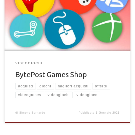
Le migliori offerte sui Videogiochi. Trova qui gli sconti più
recenti su videogiochi di ogni genere. Giochi Steam, Uplay, Epic,
Xbox e altro.
VIDEOGIOCHI
BytePost Games Shop
acquisti
giochi
migliori acquisti
offerte
videogames
videogiochi
videogioco
di
Simone Bernardo
Pubblicato
1 Gennaio 2021