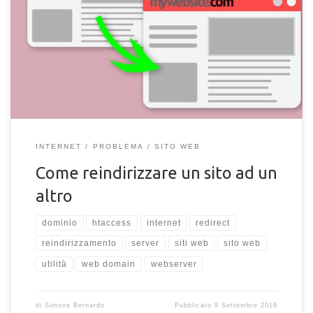
Come reindirizzare correttamente un sito ad un altro dal file
htaccess. Reindirizzare uno o più domini web verso uno
principale facilmente e non perdere il traffico.
INTERNET
PROBLEMA
SITO WEB
Come reindirizzare un sito ad un
altro
dominio
htaccess
internet
redirect
reindirizzamento
server
siti web
sito web
utilità
web domain
webserver
di
Simone Bernardo
Pubblicato
9 Settembre 2019