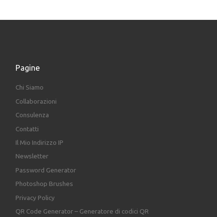
Pagine
Chi Siamo
Collaborazioni
Consulenza
Contatti
Il Mio Indirizzo IP
Newsletter
Password Generator
Photoshop Brushes
Privacy Policy
QR Code Generator – Generatore di codici QR