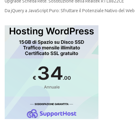
Upgrade Scheda Rete. Sostituzione della Realtek RTL8822CE
Da jQuery a JavaScript Puro: Sfruttare il Potenziale Nativo del Web