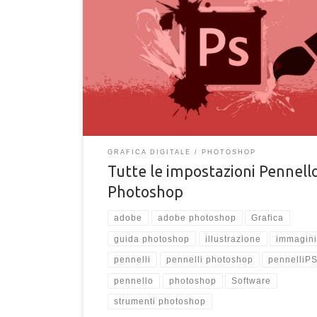
Scopri tutte le impostazioni e specifiche di tutti i pa
personalizzabili dei pennelli in Photoshop. Personali
meglio il tuo pennello tramite le impostazioni del
programma.
GRAFICA DIGITALE
PHOTOSHOP
Tutte le impostazioni Pennell
Photoshop
adobe
adobe photoshop
Grafica
guida photoshop
illustrazione
immagin
pennelli
pennelli photoshop
pennelliP
pennello
photoshop
Software
strumenti photoshop