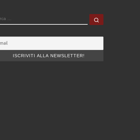
ERCA
Cerca …