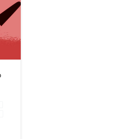
rametri
zza al
o
i
S